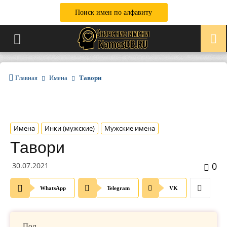
Поиск имен по алфавиту
Главная
Имена
Тавори
Имена
Инки (мужские)
Мужские имена
Тавори
0
30.07.2021
WhatsApp
Telegram
VK
Пол