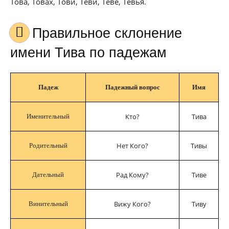
Това, Товах, Тови, Теви, Теве, Тевья.
Правильное склонение
имени Тива по падежам
Падеж
Падежный вопрос
Имя
Кто?
Тива
Именительный
Нет Кого?
Тивы
Родительный
Рад Кому?
Тиве
Дательный
Вижу Кого?
Тиву
Винительный