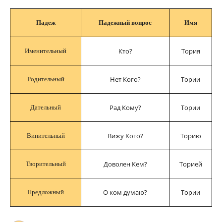
Падеж
Падежный вопрос
Имя
Кто?
Тория
Именительный
Нет Кого?
Тории
Родительный
Рад Кому?
Тории
Дательный
Вижу Кого?
Торию
Винительный
Доволен Кем?
Торией
Творительный
О ком думаю?
Тории
Предложный