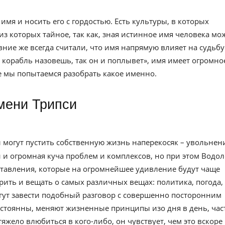
имя и носить его с гордостью. Есть культуры, в которых
из которых тайное, так как, зная истинное имя человека мо
евние же всегда считали, что имя напрямую влияет на судьбу
к корабль назовешь, так он и поплывет», имя имеет огромно
ье мы попытаемся разобрать какое именно.
имени Трипси
 могут пустить собственную жизнь наперекосяк – увольнени
 и огромная куча проблем и комплексов, но при этом Водо
аставления, которые на огромнейшее удивление будут чаще
рить и вещать о самых различных вещах: политика, погода,
огут завести подобный разговор с совершенно посторонним
стоянны, меняют жизненные принципы изо дня в день, час
яжело влюбиться в кого-либо, он чувствует, чем это вскоре