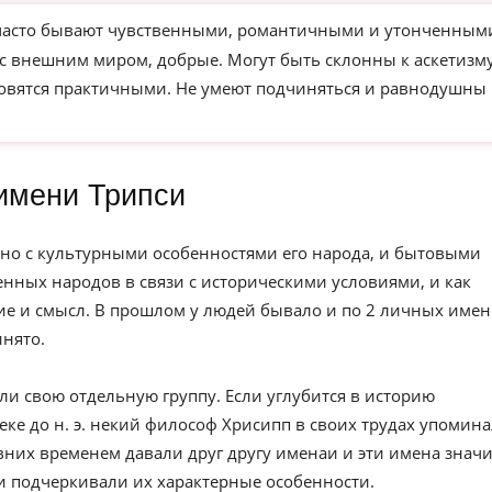
часто бывают чувственными, романтичными и утонченным
 с внешним миром, добрые. Могут быть склонны к аскетизм
новятся практичными. Не умеют подчиняться и равнодушны 
имени Трипси
но с культурными особенностями его народа, и бытовыми
нных народов в связи с историческими условиями, и как
е и смысл. В прошлом у людей бывало и по 2 личных имен
инято.
ли свою отдельную группу. Если углубится в историю
веке до н. э. некий философ Хрисипп в своих трудах упомин
вних временем давали друг другу именаи и эти имена значи
и подчеркивали их характерные особенности.