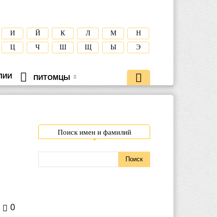
И
Й
К
Л
М
Н
Ц
Ч
Ш
Щ
Ы
Э
ЛИИ
ПИТОМЦЫ
Поиск имен и фамилий
0