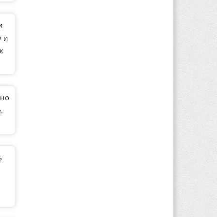
и
у и
к
тно
.
ь