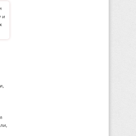
и
у и
к
и,
ал
ли,