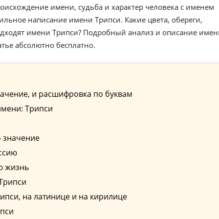
оисхождение имени, судьба и характер человека с именем
ильное написание имени Трипси. Какие цвета, обереги,
одходят имени Трипси? Подробный анализ и описание имен
атье абсолютно бесплатно.
ачение, и расшифровка по буквам
имени: Трипси
о значение
ссию
ю жизнь
 Трипси
пси, на латинице и на кирилице
ипси