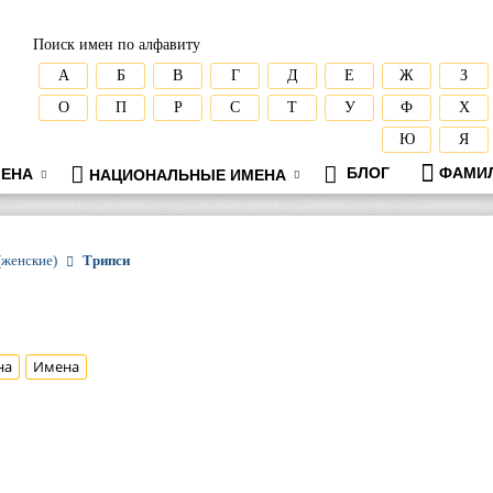
Поиск имен по алфавиту
А
Б
В
Г
Д
Е
Ж
З
О
П
Р
С
Т
У
Ф
Х
Ю
Я
БЛОГ
ФАМИ
ЕНА
НАЦИОНАЛЬНЫЕ ИМЕНА
(женские)
Трипси
на
Имена