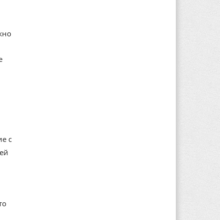
жно
е
е с
лей
то