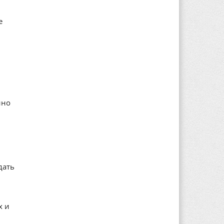
е
нно
дать
х и