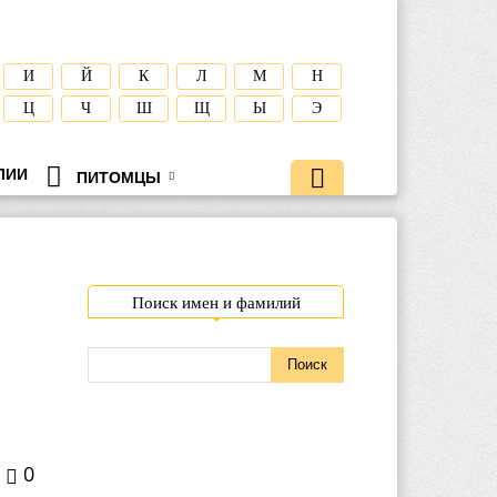
И
Й
К
Л
М
Н
Ц
Ч
Ш
Щ
Ы
Э
ЛИИ
ПИТОМЦЫ
Поиск имен и фамилий
0