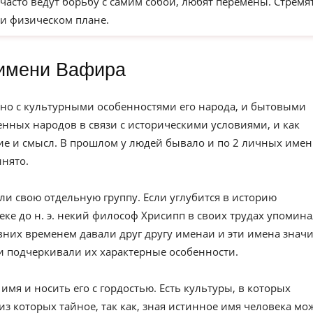
часто ведут борьбу с самим собой, любят перемены. Стремя
и физическом плане.
имени Вафира
но с культурными особенностями его народа, и бытовыми
нных народов в связи с историческими условиями, и как
е и смысл. В прошлом у людей бывало и по 2 личных имен
инято.
ли свою отдельную группу. Если углубится в историю
веке до н. э. некий философ Хрисипп в своих трудах упомин
вних временем давали друг другу именаи и эти имена значи
и подчеркивали их характерные особенности.
имя и носить его с гордостью. Есть культуры, в которых
из которых тайное, так как, зная истинное имя человека мо