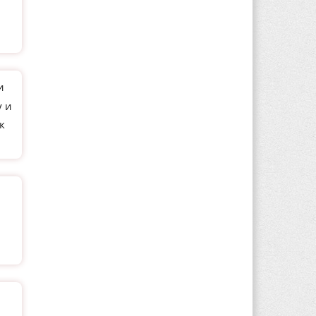
и
у и
к