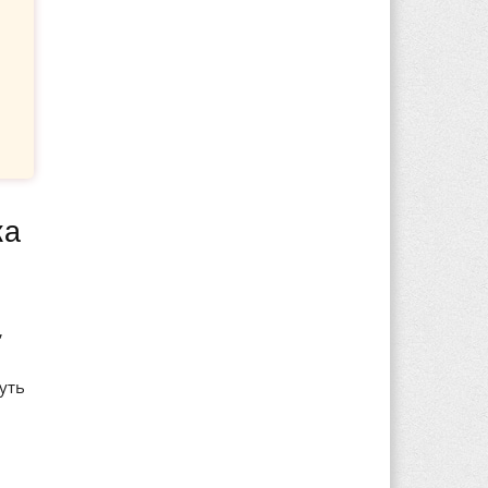
,
уть