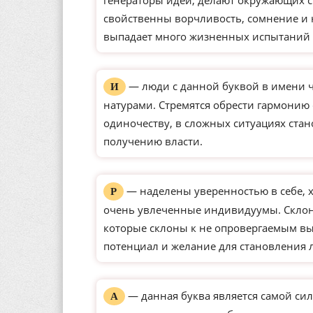
генераторы идей, делают окружающих с
свойственны ворчливость, сомнение и 
выпадает много жизненных испытаний 
— люди с данной буквой в имени 
И
натурами. Стремятся обрести гармонию
одиночеству, в сложных ситуациях ста
получению власти.
— наделены уверенностью в себе, 
Р
очень увлеченные индивидуумы. Склон
которые склоны к не опровергаемым вы
потенциал и желание для становления 
— данная буква является самой сил
А