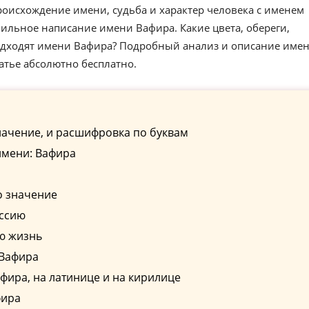
роисхождение имени, судьба и характер человека с именем
ильное написание имени Вафира. Какие цвета, обереги,
одходят имени Вафира? Подробный анализ и описание име
атье абсолютно бесплатно.
начение, и расшифровка по буквам
имени: Вафира
о значение
ессию
ю жизнь
 Вафира
ира, на латинице и на кирилице
фира