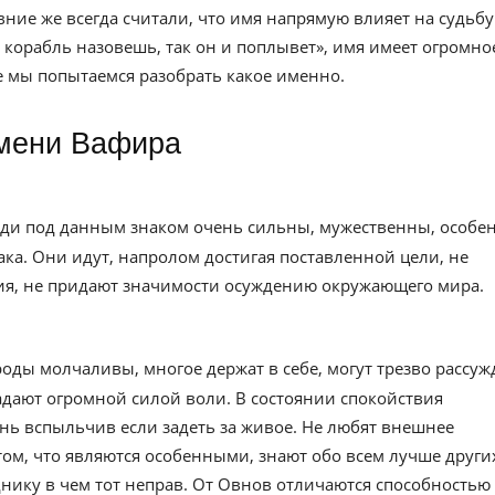
евние же всегда считали, что имя напрямую влияет на судьбу
к корабль назовешь, так он и поплывет», имя имеет огромно
ье мы попытаемся разобрать какое именно.
имени Вафира
юди под данным знаком очень сильны, мужественны, особе
ака. Они идут, напролом достигая поставленной цели, не
ия, не придают значимости осуждению окружающего мира.
роды молчаливы, многое держат в себе, могут трезво рассуж
адают огромной силой воли. В состоянии спокойствия
нь вспыльчив если задеть за живое. Не любят внешнее
ом, что являются особенными, знают обо всем лучше други
нику в чем тот неправ. От Овнов отличаются способностью