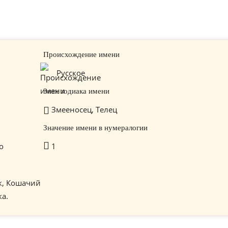
Происхождение имени
Русское
Знак зодиака имени
Змееносец, Телец
Значение имени в нумералогии
о
1
к, Кошачий
ка.