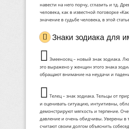
навести на него порчу, сглазить и тд. Др
человека, как в известной поговорке «Ка
значение в судьбе человека, в этой стат
Знаки зодиака для 
Змееносец – новый знак зодиака. Л
это выражено у женщин этого знака зоди
обращают внимание на неудачи и паден
Телец – знак зодиака. Тельцы от при
и оценивать ситуацию, интуитивны, обл
демонстрируют мягкость и терпение. Оче
давление и очень обидчивы. Уверены в т
считают своим долгом объяснить собесед