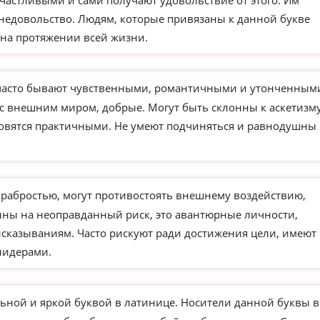
частливыми и сами получают удовольствие от этого. Им
недовольство. Людям, которые привязаны к данной букве
на протяжении всей жизни.
часто бывают чувственными, романтичными и утонченным
 с внешним миром, добрые. Могут быть склонны к аскетизм
новятся практичными. Не умеют подчиняться и равнодушны 
храбростью, могут противостоять внешнему воздействию,
ны на неоправданный риск, это авантюрные личности,
сказываниям. Часто рискуют ради достижения цели, имеют
лидерами.
ьной и яркой буквой в латинице. Носители данной буквы в