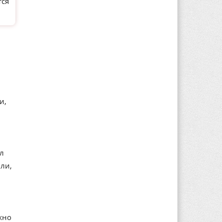
тся
и,
ал
ли,
жно