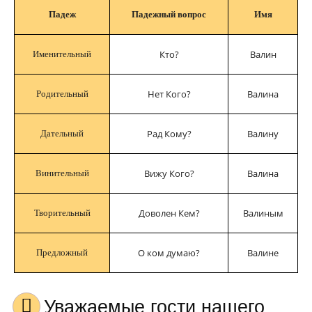
Падеж
Падежный вопрос
Имя
Кто?
Валин
Именительный
Нет Кого?
Валина
Родительный
Рад Кому?
Валину
Дательный
Вижу Кого?
Валина
Винительный
Доволен Кем?
Валиным
Творительный
О ком думаю?
Валине
Предложный
Уважаемые гости нашего