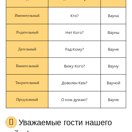
Кто?
Вауна
Именительный
Нет Кого?
Вауны
Родительный
Рад Кому?
Вауне
Дательный
Вижу Кого?
Вауну
Винительный
Доволен Кем?
Вауной
Творительный
О ком думаю?
Вауне
Предложный
Уважаемые гости нашего