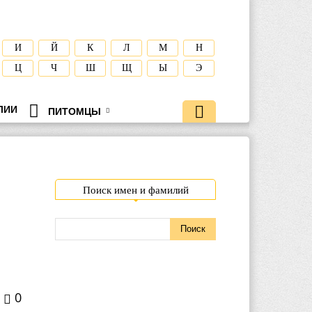
И
Й
К
Л
М
Н
Ц
Ч
Ш
Щ
Ы
Э
ЛИИ
ПИТОМЦЫ
Поиск имен и фамилий
0