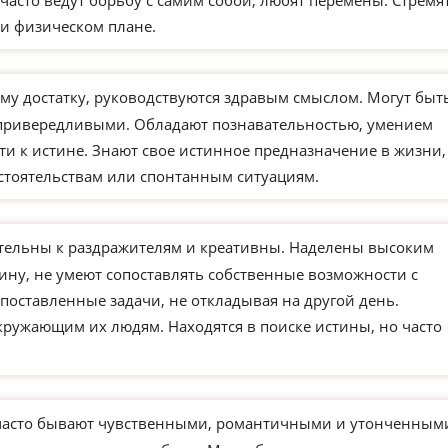
часто ведут борьбу с самим собой, любят перемены. Стремя
и физическом плане.
му достатку, руководствуются здравым смыслом. Могут быт
 привередливыми. Обладают познавательностью, умением
ти к истине. Знают свое истинное предназначение в жизни,
бстоятельствам или спонтанным ситуациям.
тельны к раздражителям и креативны. Наделены высоким
ину, не умеют сопоставлять собственные возможности с
поставленные задачи, не откладывая на другой день.
кружающим их людям. Находятся в поиске истины, но часто
часто бывают чувственными, романтичными и утонченным