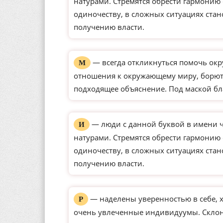
натурами. Стремятся обрести гармонию
одиночеству, в сложных ситуациях ста
получению власти.
— всегда откликнуться помочь окр
М
отношения к окружающему миру, борютс
подходящее объяснение. Под маской бл
— люди с данной буквой в имени 
И
натурами. Стремятся обрести гармонию
одиночеству, в сложных ситуациях ста
получению власти.
— наделены уверенностью в себе, 
Р
очень увлеченные индивидуумы. Склон