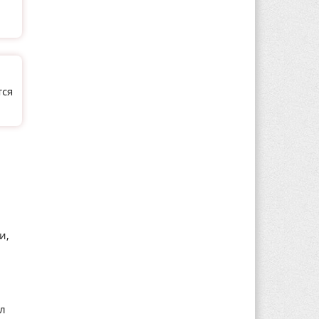
тся
и,
ал