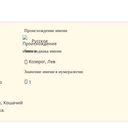
Происхождение имени
Русское
Знак зодиака имени
Козерог, Лев
Значение имени в нумералогии
о
1
к, Кошачий
ка.