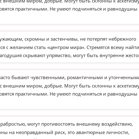
 с внешним миром, добрые. Могут быть склонны к аскетизм
новятся практичными. Не умеют подчиняться и равнодушны 
ужающим, скромны и застенчивы, не потерпят небрежного
я с желанием стать «центром мира». Стремятся всему найт
агодушия скрывают упрямство, могут быть внутренне жесто
часто бывают чувственными, романтичными и утонченным
 с внешним миром, добрые. Могут быть склонны к аскетизм
новятся практичными. Не умеют подчиняться и равнодушны 
храбростью, могут противостоять внешнему воздействию,
ны на неоправданный риск, это авантюрные личности,