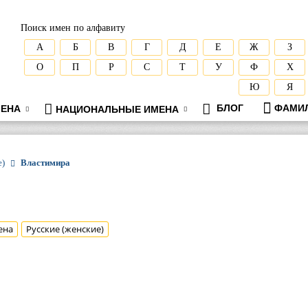
Поиск имен по алфавиту
А
Б
В
Г
Д
Е
Ж
З
О
П
Р
С
Т
У
Ф
Х
Ю
Я
БЛОГ
ФАМИ
ЕНА
НАЦИОНАЛЬНЫЕ ИМЕНА
е)
Властимира
ена
Русские (женские)