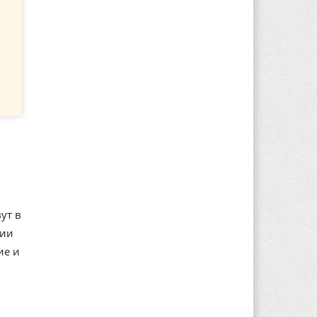
ут в
ции
ие и