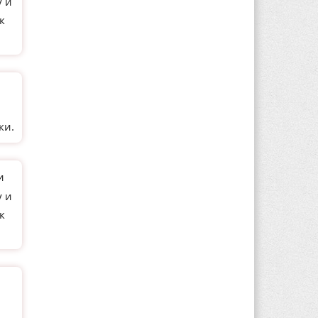
у и
к
и
ки.
и
у и
к