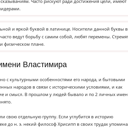
сказываниям. Часто рискуют ради достижения цели, имеют
лидерами.
ьной и яркой буквой в латинице. Носители данной буквы в
часто ведут борьбу с самим собой, любят перемены. Стремя
и физическом плане.
имени Властимира
но с культурными особенностями его народа, и бытовыми
нных народов в связи с историческими условиями, и как
е и смысл. В прошлом у людей бывало и по 2 личных имен
инято.
ли свою отдельную группу. Если углубится в историю
веке до н. э. некий философ Хрисипп в своих трудах упомин