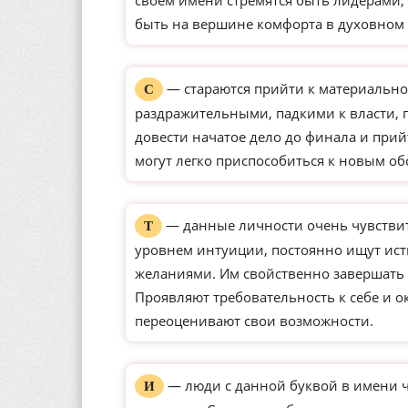
своем имени стремятся быть лидерами, 
быть на вершине комфорта в духовном 
— стараются прийти к материально
С
раздражительными, падкими к власти,
довести начатое дело до финала и прий
могут легко приспособиться к новым о
— данные личности очень чувстви
Т
уровнем интуиции, постоянно ищут ист
желаниями. Им свойственно завершать 
Проявляют требовательность к себе и о
переоценивают свои возможности.
— люди с данной буквой в имени 
И