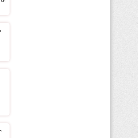
тся
ь
и