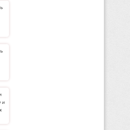
ть
ть
и
у и
к