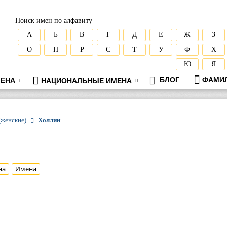
Поиск имен по алфавиту
А
Б
В
Г
Д
Е
Ж
З
О
П
Р
С
Т
У
Ф
Х
Ю
Я
БЛОГ
ФАМИ
ЕНА
НАЦИОНАЛЬНЫЕ ИМЕНА
(женские)
Холлин
на
Имена