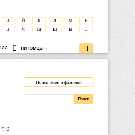
И
Й
К
Л
М
Н
Ц
Ч
Ш
Щ
Ы
Э
ЛИИ
ПИТОМЦЫ
Поиск имен и фамилий
0