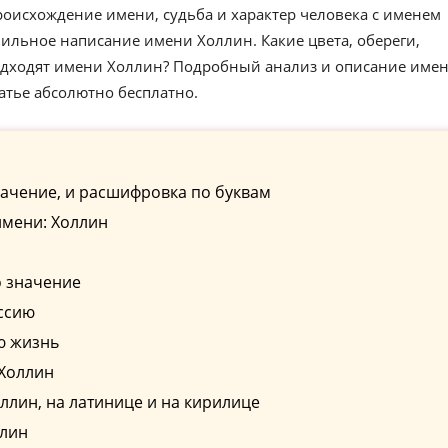
роисхождение имени, судьба и характер человека с именем
ильное написание имени Холлин. Какие цвета, обереги,
одходят имени Холлин? Подробный анализ и описание име
атье абсолютно бесплатно.
ачение, и расшифровка по буквам
имени: Холлин
о значение
ссию
ю жизнь
 Холлин
лин, на латинице и на кирилице
ллин