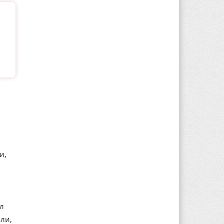
и,
ал
ли,