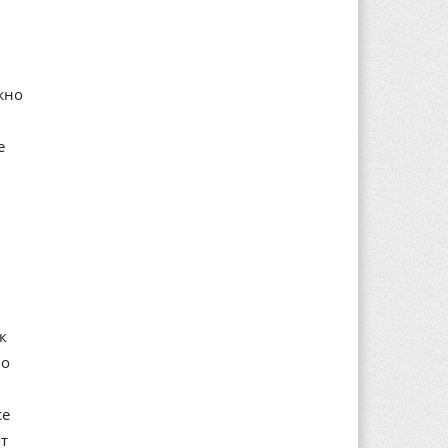
жно
е
к
но
се
т