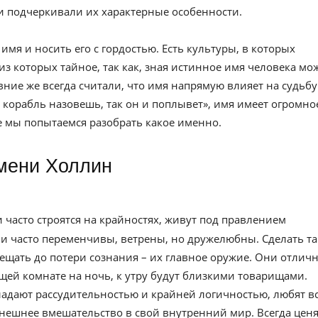
и подчеркивали их характерные особенности.
имя и носить его с гордостью. Есть культуры, в которых
из которых тайное, так как, зная истинное имя человека мо
евние же всегда считали, что имя напрямую влияет на судьбу
к корабль назовешь, так он и поплывет», имя имеет огромно
ье мы попытаемся разобрать какое именно.
имени Холлин
 часто строятся на крайностях, живут под правлением
они часто переменчивы, ветрены, но дружелюбны. Сделать та
ещать до потери сознания – их главное оружие. Они отлич
бщей комнате на ночь, к утру будут близкими товарищами.
адают рассудительностью и крайней логичностью, любят в
нешнее вмешательство в свой внутренний мир. Всегда ценя