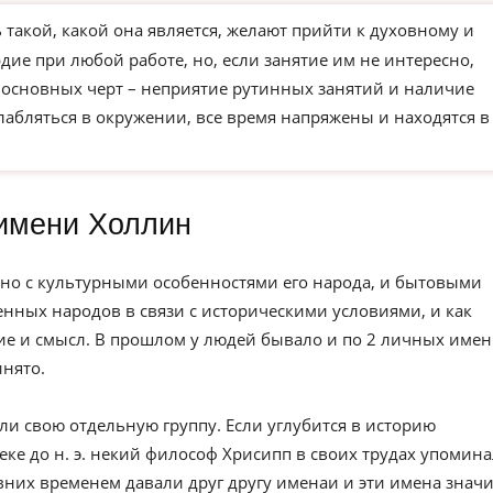
такой, какой она является, желают прийти к духовному и
ие при любой работе, но, если занятие им не интересно,
з основных черт – неприятие рутинных занятий и наличие
слабляться в окружении, все время напряжены и находятся в
имени Холлин
но с культурными особенностями его народа, и бытовыми
нных народов в связи с историческими условиями, и как
е и смысл. В прошлом у людей бывало и по 2 личных имен
инято.
ли свою отдельную группу. Если углубится в историю
веке до н. э. некий философ Хрисипп в своих трудах упомин
вних временем давали друг другу именаи и эти имена значи