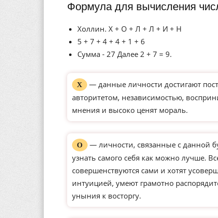
Формула для вычисления чис
Холлин. Х + О + Л + Л + И + Н
5 + 7 + 4 + 4 + 1 + 6
Сумма - 27 Далее 2 + 7 = 9.
— данные личности достигают пос
Х
авторитетом, независимостью, восприн
мнения и высоко ценят мораль.
— личности, связанные с данной б
О
узнать самого себя как можно лучше. Вс
совершенствуются сами и хотят усове
интуицией, умеют грамотно распорядит
уныния к восторгу.