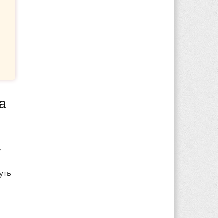
,
уть