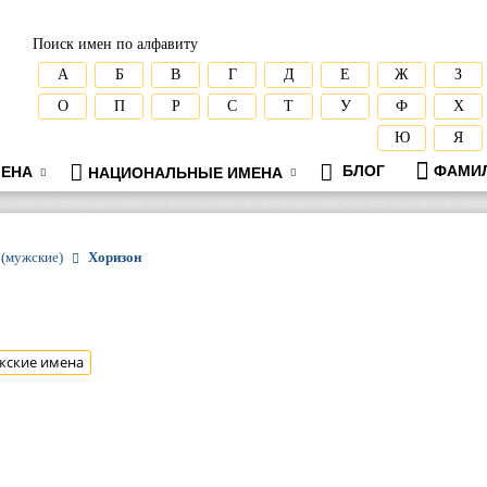
Поиск имен по алфавиту
А
Б
В
Г
Д
Е
Ж
З
О
П
Р
С
Т
У
Ф
Х
Ю
Я
БЛОГ
ФАМИ
ЕНА
НАЦИОНАЛЬНЫЕ ИМЕНА
 (мужские)
Хоризон
жские имена