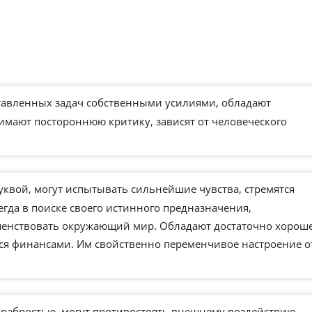
тавленных задач собственными усилиями, обладают
имают постороннюю критику, зависят от человеческого
уквой, могут испытывать сильнейшие чувства, стремятся
егда в поиске своего истинного предназначения,
ршенствовать окружающий мир. Обладают достаточно хорош
ся финансами. Им свойственно переменчивое настроение о
храбростью, могут противостоять внешнему воздействию,