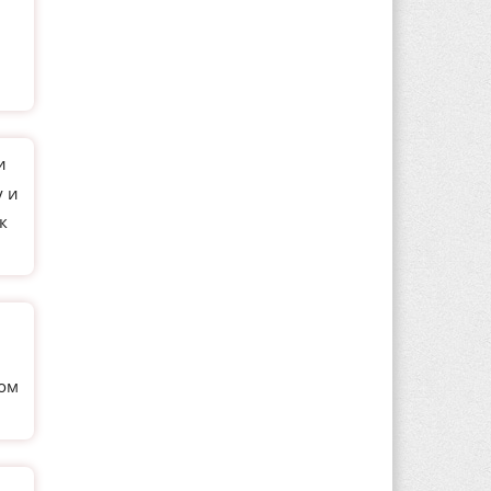
и
у и
к
ном