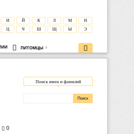
И
Й
К
Л
М
Н
Ц
Ч
Ш
Щ
Ы
Э
ЛИИ
ПИТОМЦЫ
Поиск имен и фамилий
0