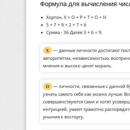
Формула для вычисления чис
Хортон. Х + О + Р + Т + О + Н
5 + 7 + 9 + 2 + 7 + 6
Сумма - 36 Далее 3 + 6 = 9.
— данные личности достигают пос
Х
авторитетом, независимостью, восприн
мнения и высоко ценят мораль.
— личности, связанные с данной б
О
узнать самого себя как можно лучше. Вс
совершенствуются сами и хотят усове
интуицией, умеют грамотно распорядит
уныния к восторгу.