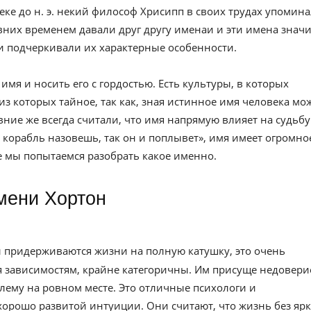
веке до н. э. некий философ Хрисипп в своих трудах упомин
вних временем давали друг другу именаи и эти имена значи
и подчеркивали их характерные особенности.
имя и носить его с гордостью. Есть культуры, в которых
из которых тайное, так как, зная истинное имя человека мо
евние же всегда считали, что имя напрямую влияет на судьбу
к корабль назовешь, так он и поплывет», имя имеет огромно
ье мы попытаемся разобрать какое именно.
имени Хортон
 придерживаются жизни на полную катушку, это очень
я зависимостям, крайне категоричны. Им присуще недовери
лему на ровном месте. Это отличные психологи и
орошо развитой интуиции. Они считают, что жизнь без яр