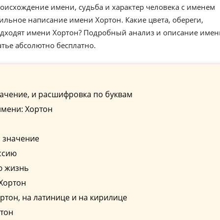
оисхождение имени, судьба и характер человека с именем
ильное написание имени Хортон. Какие цвета, обереги,
одходят имени Хортон? Подробный анализ и описание имен
атье абсолютно бесплатно.
ачение, и расшифровка по буквам
имени: Хортон
о значение
ссию
ю жизнь
 Хортон
тон, на латинице и на кирилице
ртон