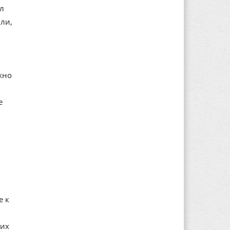
ал
ли,
жно
е
е к
ких