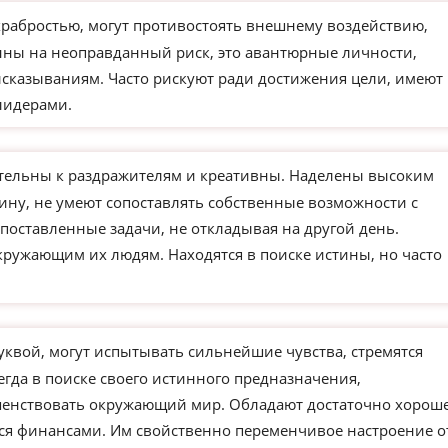
храбростью, могут противостоять внешнему воздействию,
ны на неоправданный риск, это авантюрные личности,
сказываниям. Часто рискуют ради достижения цели, имеют
лидерами.
тельны к раздражителям и креативны. Наделены высоким
ину, не умеют сопоставлять собственные возможности с
поставленные задачи, не откладывая на другой день.
кружающим их людям. Находятся в поиске истины, но часто
уквой, могут испытывать сильнейшие чувства, стремятся
егда в поиске своего истинного предназначения,
ршенствовать окружающий мир. Обладают достаточно хорош
ся финансами. Им свойственно переменчивое настроение о