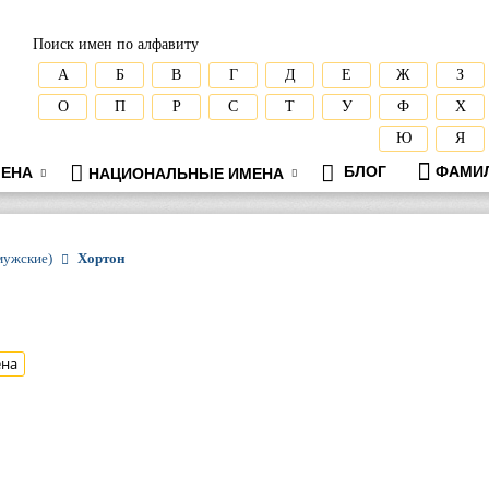
Поиск имен по алфавиту
А
Б
В
Г
Д
Е
Ж
З
О
П
Р
С
Т
У
Ф
Х
Ю
Я
БЛОГ
ФАМИ
ЕНА
НАЦИОНАЛЬНЫЕ ИМЕНА
мужские)
Хортон
ена