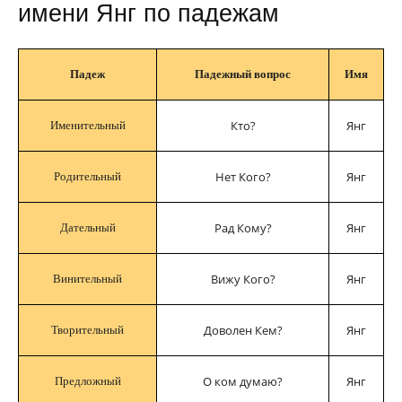
имени Янг по падежам
Падеж
Падежный вопрос
Имя
Кто?
Янг
Именительный
Нет Кого?
Янг
Родительный
Рад Кому?
Янг
Дательный
Вижу Кого?
Янг
Винительный
Доволен Кем?
Янг
Творительный
О ком думаю?
Янг
Предложный