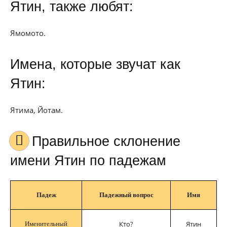
Ятин, также любят:
Ямомото.
Имена, которые звучат как
Ятин:
Ятима, Йотам.
Правильное склонение
имени Ятин по падежам
Падеж
Падежный вопрос
Имя
Кто?
Ятин
Именительный