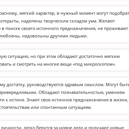
расному, мягкий характер, в нужный момент могут подобра
 открыты, наделены творческим складом ума. Желают
 в поиске своего истинного предназначения, не проживают
влюблены, недовольны другими людьми.
ую ситуацию, но при этом обладают достаточно мягким
овать и смотреть на многие вещи «под микроскопом».
му достатку, руководствуются здравым смыслом. Могут быт
 привередливыми. Обладают познавательностью, умением
ти к истине. Знают свое истинное предназначение в жизни,
бстоятельствам или спонтанным ситуациям.
чности, легко берутся за новое дело и получают новые