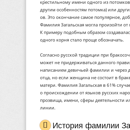
крестильному имени одного из потомков)
другим особенностям потомка) или других
ов. Это окончание самое популярное, доб
Фамилия Загальская могла произойти от 
К примеру подобным образом создавалас
одного корня стало проще обозначать.
Согласно русской традиции при бракосо
может не придерживаться данного правил
написанием девичьей фамилии и через 
отца, но если женщина не состоит в бра
матери. Фамилия Загальская в 61% случа
о происхождении от языков русских наро
прозвища, имени, сферы деятельности и
линии.
История фамилии З