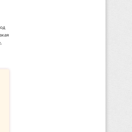
вод
акая
,