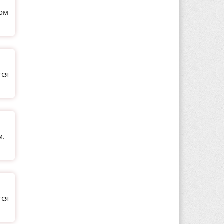
ном
тся
м.
тся