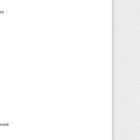
но
ение