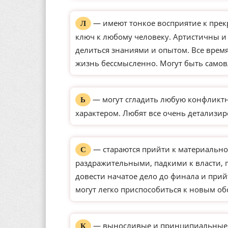
— имеют тонкое восприятие к прек
Л
ключ к любому человеку. Артистичны и
делиться знаниями и опытом. Все время
жизнь бессмысленно. Могут быть само
— могут сгладить любую конфликтн
Ь
характером. Любят все очень детализир
— стараются прийти к материально
С
раздражительными, падкими к власти,
довести начатое дело до финала и прий
могут легко приспособиться к новым о
— выносливые и принципиальные ли
К