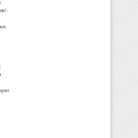
и
ев/-
ьи.
а
с
я
вуют