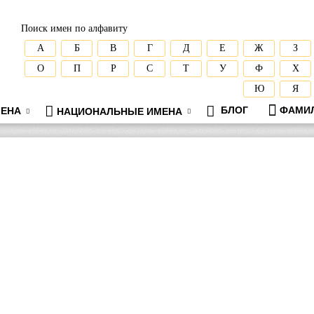
Поиск имен по алфавиту
А
Б
В
Г
Д
Е
Ж
З
О
П
Р
С
Т
У
Ф
Х
Ю
Я
БЛОГ
ФАМИ
ЕНА
НАЦИОНАЛЬНЫЕ ИМЕНА