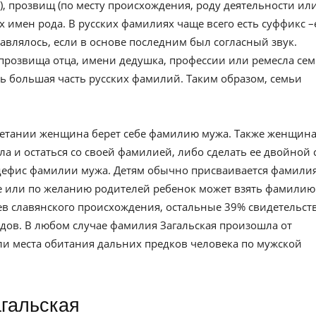
, прозвищ (по месту происхождения, роду деятельности ил
 имен рода. В русских фамилиях чаще всего есть суффикс –
авлялось, если в основе последним был согласный звук.
прозвища отца, имени дедушка, профессии или ремесла сем
ь большая часть русских фамилий. Таким образом, семьи
четании женщина берет себе фамилию мужа. Также женщин
а и остаться со своей фамилией, либо сделать ее двойной 
дефис фамилии мужа. Детям обычно присваивается фамили
ке или по желанию родителей ребенок может взять фамилию
ев славянского происхождения, остальные 39% свидетельст
дов. В любом случае фамилия Загальская произошла от
ли места обитания дальних предков человека по мужской
агальская