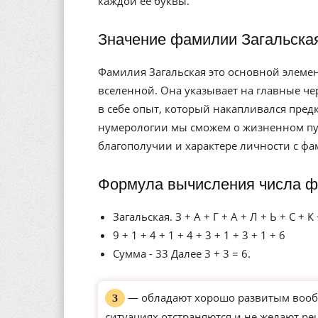
каждой её буквы.
Значение фамилии Загальска
Фамилия Загальская это основной элеме
вселенной. Она указывает на главные че
в себе опыт, который накапливался пре
нумерологии мы сможем о жизненном пут
благополучии и характере личности с фа
Формула вычисления числа ф
Загальская. З + А + Г + А + Л + Ь + С + К 
9 + 1 + 4 + 1 + 4 + 3 + 1 + 3 + 1 + 6
Сумма - 33 Далее 3 + 3 = 6.
— обладают хорошо развитым вообр
З
ситуациях отстраняются и не желают р