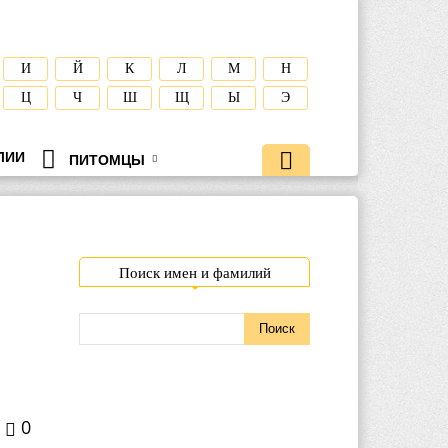
И
Й
К
Л
М
Н
Ц
Ч
Ш
Щ
Ы
Э
ЛИИ
ПИТОМЦЫ
Поиск имен и фамилий
0