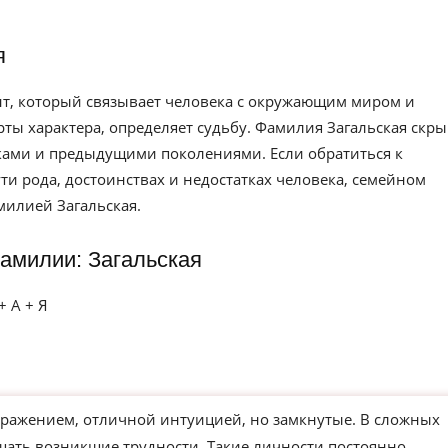
я
нт, который связывает человека с окружающим миром и
рты характера, определяет судьбу. Фамилия Загальская скры
дками и предыдущими поколениями. Если обратиться к
и рода, достоинствах и недостатках человека, семейном
милией Загальская.
амилии: Загальская
+ А + Я
ажением, отличной интуицией, но замкнутые. В сложных
ешать возникшие трудности. Такие личности постоянно