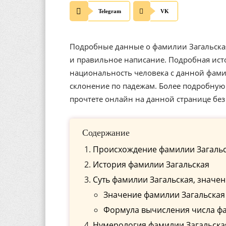
Telegram
VK
Подробные данные о фамилии Загальская
и правильное написание. Подробная ист
национальность человека с данной фам
склонение по падежам. Более подробную
прочтете онлайн на данной странице бе
Содержание
Происхождение фамилии Загаль
История фамилии Загальская
Cуть фамилии Загальская, значе
Значение фамилии Загальская
Формула вычисления числа фа
Нумерология фамилии Загальская