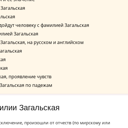
Загальская
альская
дойдут человеку с фамилией Загальская
илией Загальская
агальская, на русском и английском
агальская
кая
кая
ая, проявление чувств
Загальская по падежам
илии Загальская
сключение, произошли от отчеств (по мирскому или