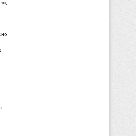
ли,
жно
е
ан.