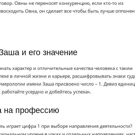
овор. Овны не переносят конкуренцию, если кто-то из
евосходить Овна, он сделает все чтобы быть лучше оппонен
Заша и его значение
ать характер и отличительные качества человека с таким
спехе в личной жизни и карьере, расшифровывать знаки су
умерологии имени Заша присвоено число – 1. Девиз единиц
 работайте усердно и добейтесь успеха».
а на профессию
ль играет цифра 1 при выборе направления деятельности?
сиональном уровне в узких и отдельных направлениях, час