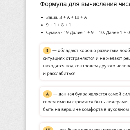
Формула для вычисления чис
Заша. З + А + Ш + А
9 + 1 + 8 + 1
Сумма - 19 Далее 1 + 9 = 10. Далее 1 + 0
— обладают хорошо развитым вообр
З
ситуациях отстраняются и не желают р
находятся под контролем другого чело
и расслабиться.
— данная буква является самой сил
А
своем имени стремятся быть лидерами, 
быть на вершине комфорта в духовном 
— эта буква передает носителю ск