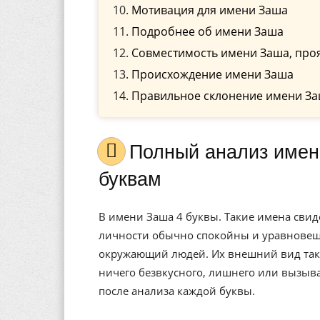
Мотивация для имени Заша
Подробнее об имени Заша
Совместимость имени Заша, про
Происхождение имени Заша
Правильное склонение имени За
Полный анализ имени Заша, значение, и расшифровка по
буквам
В имени Заша 4 буквы. Такие имена свид
личности обычно спокойны и уравновеше
окружающий людей. Их внешний вид также
ничего безвкусного, лишнего или вызыв
после анализа каждой буквы.