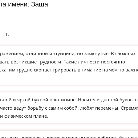
ла имени: Заша
 = 1.
ажением, отличной интуицией, но замкнутые. В сложных
ешать возникшие трудности. Такие личности постоянно
века, им трудно сконцентрировать внимание на чем-то важ
ьной и яркой буквой в латинице. Носители данной буквы в
часто ведут борьбу с самим собой, любят перемены. Стремя
и физическом плане.
ромность, хорошее чувство юмора, умение работать без шум