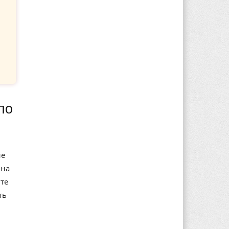
ие
 на
те
ть