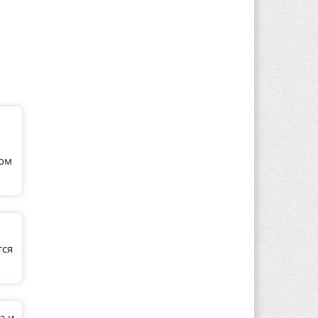
ном
тся
а и