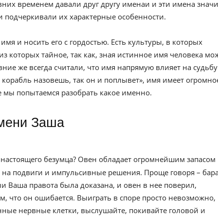
вних временем давали друг другу именаи и эти имена значи
и подчеркивали их характерные особенности.
имя и носить его с гордостью. Есть культуры, в которых
из которых тайное, так как, зная истинное имя человека мо
евние же всегда считали, что имя напрямую влияет на судьбу
к корабль назовешь, так он и поплывет», имя имеет огромно
ье мы попытаемся разобрать какое именно.
имени Заша
ь настоящего безумца? Овен обладает огромнейшим запасом
ов на подвиги и импульсивные решения. Проще говоря – бар
и Ваша правота была доказана, и овен в нее поверил,
ом, что он ошибается. Выиграть в споре просто невозможно,
енные нервные клетки, выслушайте, покивайте головой и