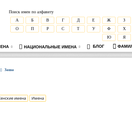
Поиск имен по алфавиту
А
Б
В
Г
Д
Е
Ж
З
О
П
Р
С
Т
У
Ф
Х
Ю
Я
БЛОГ
ФАМИ
ЕНА
НАЦИОНАЛЬНЫЕ ИМЕНА
Заша
енские имена
Имена