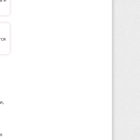
тся
и,
ал