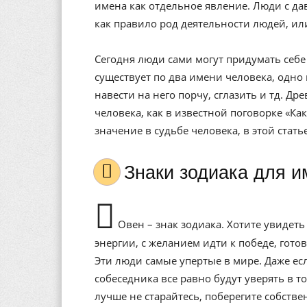
имена как отдельное явление. Люди с да
как правило род деятельности людей, ил
Сегодня люди сами могут придумать себе 
существует по два имени человека, одно 
навести на него порчу, сглазить и тд. Др
человека, как в известной поговорке «Ка
значение в судьбе человека, в этой стат
Знаки зодиака для 
Овен – знак зодиака. Хотите увидет
энергии, с желанием идти к победе, гот
Эти люди самые упертые в мире. Даже есл
собеседника все равно будут уверять в т
лучше не старайтесь, поберегите собств