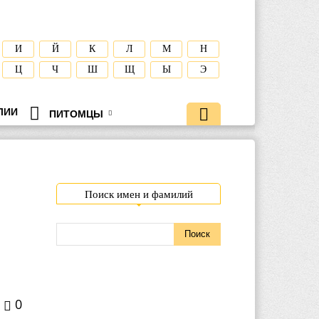
И
Й
К
Л
М
Н
Ц
Ч
Ш
Щ
Ы
Э
ЛИИ
ПИТОМЦЫ
Поиск имен и фамилий
0