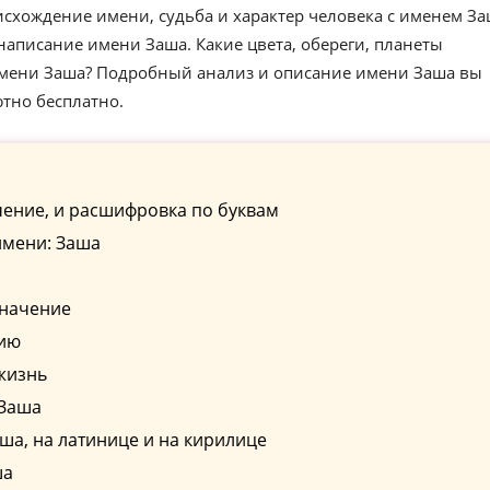
схождение имени, судьба и характер человека с именем За
аписание имени Заша. Какие цвета, обереги, планеты
имени Заша? Подробный анализ и описание имени Заша вы
ютно бесплатно.
ение, и расшифровка по буквам
имени: Заша
значение
сию
жизнь
 Заша
а, на латинице и на кирилице
ша