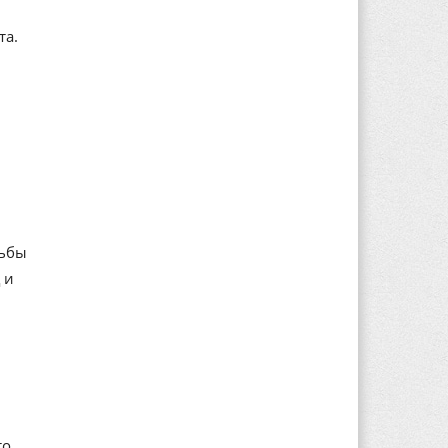
та.
дьбы
 и
то