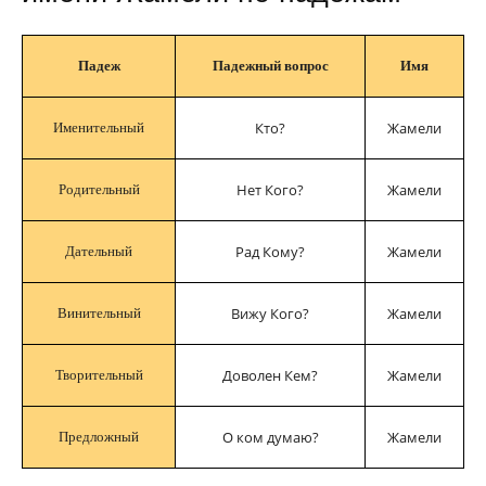
Падеж
Падежный вопрос
Имя
Кто?
Жамели
Именительный
Нет Кого?
Жамели
Родительный
Рад Кому?
Жамели
Дательный
Вижу Кого?
Жамели
Винительный
Доволен Кем?
Жамели
Творительный
О ком думаю?
Жамели
Предложный