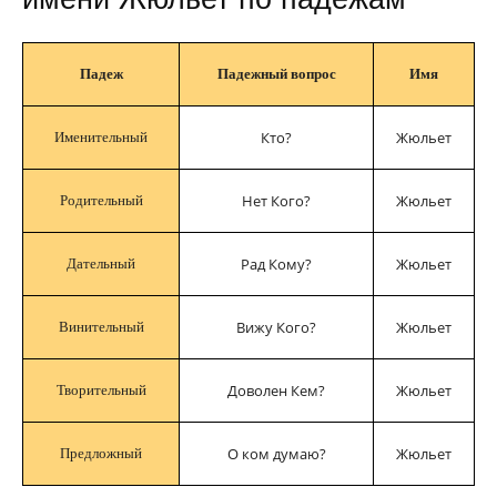
Падеж
Падежный вопрос
Имя
Кто?
Жюльет
Именительный
Нет Кого?
Жюльет
Родительный
Рад Кому?
Жюльет
Дательный
Вижу Кого?
Жюльет
Винительный
Доволен Кем?
Жюльет
Творительный
О ком думаю?
Жюльет
Предложный