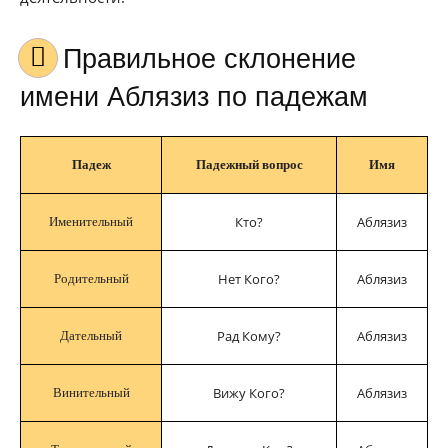
Правильное склонение
имени Аблязиз по падежам
Падеж
Падежный вопрос
Имя
Кто?
Аблязиз
Именительный
Нет Кого?
Аблязиз
Родительный
Рад Кому?
Аблязиз
Дательный
Вижу Кого?
Аблязиз
Винительный