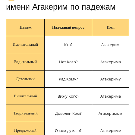
имени Агакерим по падежам
Падеж
Падежный вопрос
Имя
Кто?
Агакерим
Именительный
Нет Кого?
Агакерима
Родительный
Рад Кому?
Агакериму
Дательный
Вижу Кого?
Агакерима
Винительный
Доволен Кем?
Агакеримом
Творительный
О ком думаю?
Агакериме
Предложный