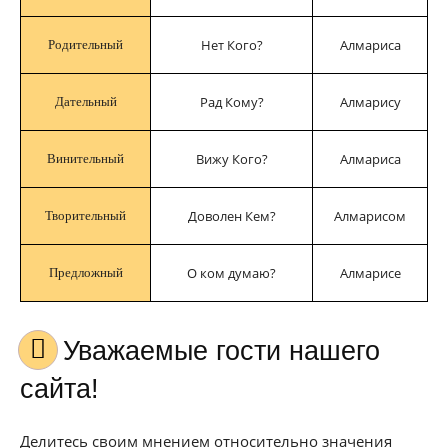
Нет Кого?
Алмариса
Родительный
Рад Кому?
Алмарису
Дательный
Вижу Кого?
Алмариса
Винительный
Доволен Кем?
Алмарисом
Творительный
О ком думаю?
Алмарисе
Предложный
Уважаемые гости нашего
сайта!
Делитесь своим мнением относительно значения