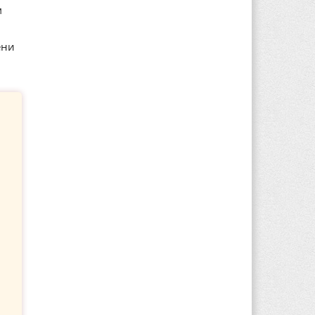
м
ени