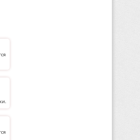
тся
и
ки.
тся