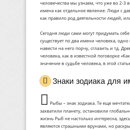
человечества мы узнаем, что уже во 2-3 
имена как отдельное явление. Люди с да
как правило род деятельности людей, ил
Сегодня люди сами могут придумать себе 
существует по два имени человека, одно 
навести на него порчу, сглазить и тд. Др
человека, как в известной поговорке «Ка
значение в судьбе человека, в этой стат
Знаки зодиака для 
Рыбы – знак зодиака. Те еще мечтат
захватили планету, остановили глобальн
жизнь Рыб не настолько интересна, здес
являются страшными врунами, но раскрыть