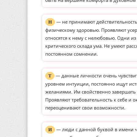
быть на вершине комфорта в духовном 
— не принимают действительность 
Н
физическому здоровью. Проявляют усерд
относятся к нему с нелюбовью. Одни и
критического склада ума. Не умеют рас
постоянном сомнении.
— данные личности очень чувстви
Т
уровнем интуиции, постоянно ищут ист
желаниями. Им свойственно завершать 
Проявляют требовательность к себе и о
переоценивают свои возможности.
— люди с данной буквой в имени 
И