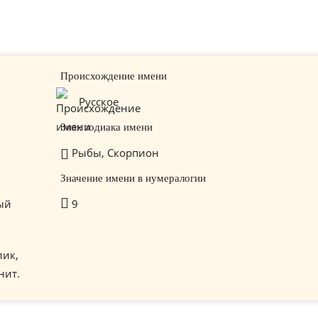
Происхождение имени
Русское
Знак зодиака имени
Рыбы, Скорпион
Значение имени в нумералогии
ый
9
лик,
нит.