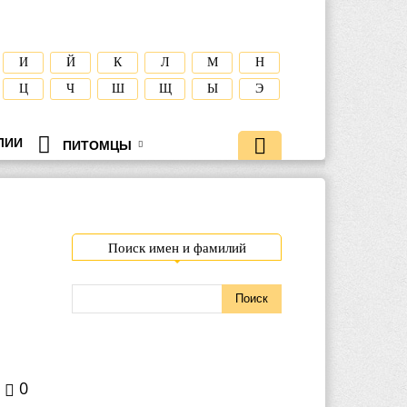
И
Й
К
Л
М
Н
Ц
Ч
Ш
Щ
Ы
Э
ЛИИ
ПИТОМЦЫ
Поиск имен и фамилий
0