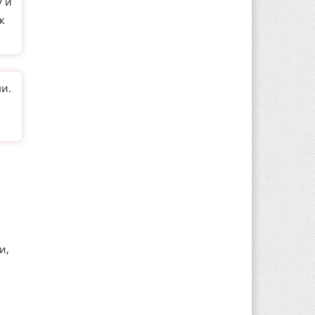
у и
к
и.
и,