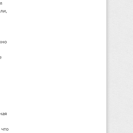
ал
ли,
жно
е
ная
 что