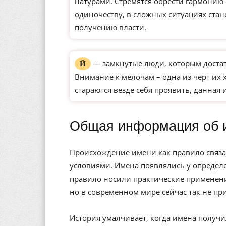
натурами. Стремятся обрести гармонию
одиночеству, в сложных ситуациях ста
получению власти.
— замкнутые люди, которым доста
Й
Внимание к мелочам – одна из черт их 
стараются везде себя проявить, данная 
Общая информация об 
Происхождение имени как правило связа
условиями. Имена появлялись у определе
правило носили практические применени
но в современном мире сейчас так не пр
История умалчивает, когда имена получи