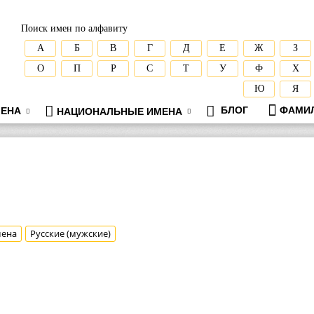
Поиск имен по алфавиту
А
Б
В
Г
Д
Е
Ж
З
О
П
Р
С
Т
У
Ф
Х
Ю
Я
БЛОГ
ФАМИ
ЕНА
НАЦИОНАЛЬНЫЕ ИМЕНА
мена
Русские (мужские)