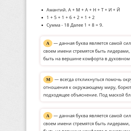
Амантий. А + М + А + Н + Т + И + Й
1 + 5 + 1 + 6 + 2 + 1 + 2
Сумма - 18 Далее 1 + 8 = 9.
— данная буква является самой сил
А
своем имени стремятся быть лидерами, 
быть на вершине комфорта в духовном 
— всегда откликнуться помочь окр
М
отношения к окружающему миру, борютс
подходящее объяснение. Под маской бл
— данная буква является самой сил
А
своем имени стремятся быть лидерами, 