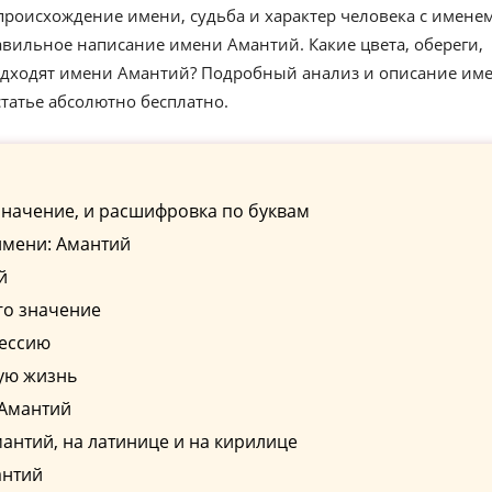
происхождение имени, судьба и характер человека с имене
вильное написание имени Амантий. Какие цвета, обереги,
одходят имени Амантий? Подробный анализ и описание им
татье абсолютно бесплатно.
значение, и расшифровка по буквам
имени: Амантий
й
го значение
фессию
ую жизнь
 Амантий
нтий, на латинице и на кирилице
антий