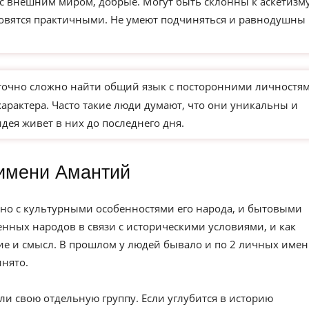
 с внешним миром, добрые. Могут быть склонны к аскетизм
новятся практичными. Не умеют подчиняться и равнодушны 
точно сложно найти общий язык с посторонними личностям
характера. Часто такие люди думают, что они уникальны и
идея живет в них до последнего дня.
имени Амантий
но с культурными особенностями его народа, и бытовыми
нных народов в связи с историческими условиями, и как
е и смысл. В прошлом у людей бывало и по 2 личных имен
инято.
ли свою отдельную группу. Если углубится в историю