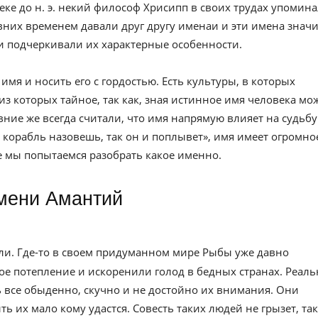
веке до н. э. некий философ Хрисипп в своих трудах упомин
вних временем давали друг другу именаи и эти имена значи
и подчеркивали их характерные особенности.
имя и носить его с гордостью. Есть культуры, в которых
из которых тайное, так как, зная истинное имя человека мо
евние же всегда считали, что имя напрямую влияет на судьбу
к корабль назовешь, так он и поплывет», имя имеет огромно
ье мы попытаемся разобрать какое именно.
имени Амантий
ели. Где-то в своем придуманном мире Рыбы уже давно
ое потепление и искоренили голод в бедных странах. Реаль
ь все обыденно, скучно и не достойно их внимания. Они
 их мало кому удастся. Совесть таких людей не грызет, так