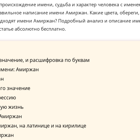
происхождение имени, судьба и характер человека с имене
авильное написание имени Амиржан. Какие цвета, обереги,
подходят имени Амиржан? Подробный анализ и описание им
татье абсолютно бесплатно.
значение, и расшифровка по буквам
имени: Амиржан
ан
го значение
фессию
ную жизнь
 Амиржан
иржан, на латинице и на кирилице
иржан