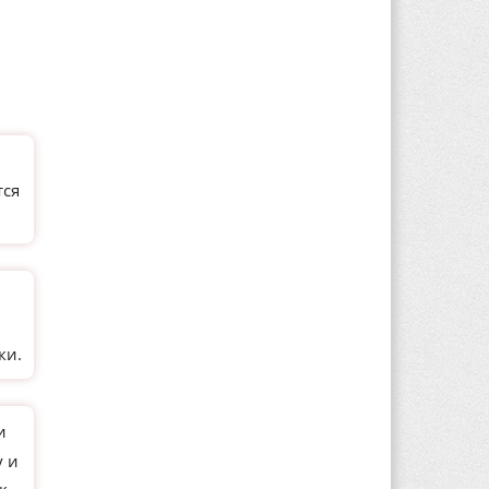
тся
и
ки.
и
у и