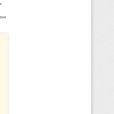
м
ени