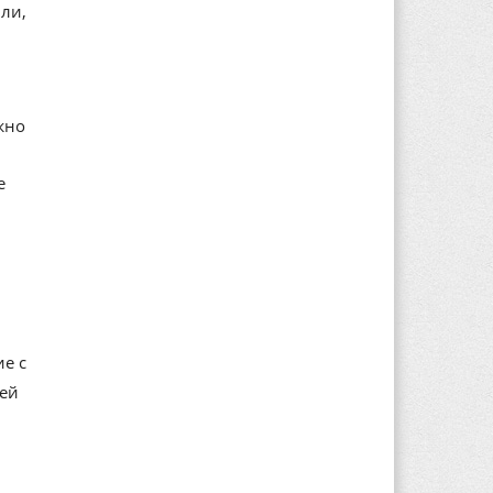
ли,
жно
е
е с
лей