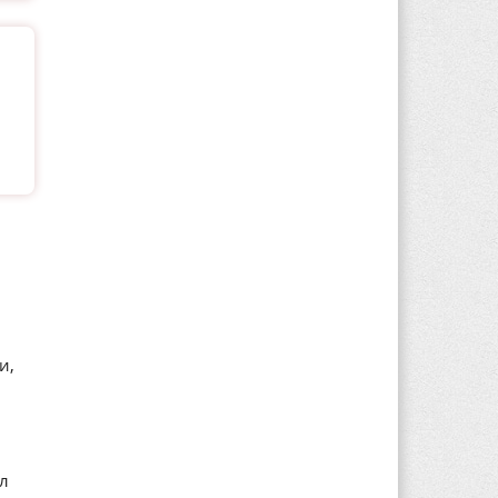
и,
ал