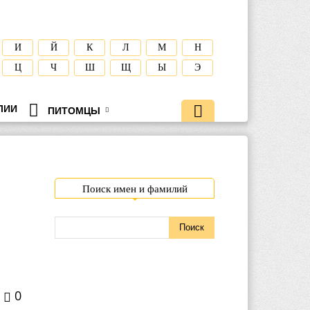
И
Й
К
Л
М
Н
Ц
Ч
Ш
Щ
Ы
Э
ЛИИ
ПИТОМЦЫ
Поиск имен и фамилий
0