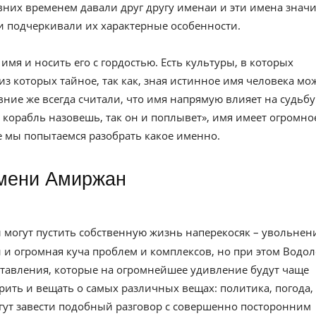
вних временем давали друг другу именаи и эти имена значи
и подчеркивали их характерные особенности.
имя и носить его с гордостью. Есть культуры, в которых
из которых тайное, так как, зная истинное имя человека мо
евние же всегда считали, что имя напрямую влияет на судьбу
к корабль назовешь, так он и поплывет», имя имеет огромно
ье мы попытаемся разобрать какое именно.
имени Амиржан
 могут пустить собственную жизнь наперекосяк – увольнени
 и огромная куча проблем и комплексов, но при этом Водо
аставления, которые на огромнейшее удивление будут чаще
рить и вещать о самых различных вещах: политика, погода,
огут завести подобный разговор с совершенно посторонним