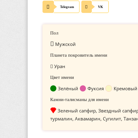
Telegram
VK
Пол
Мужской
Планета покровитель имени
Уран
Цвет имени
Зелёный
Фуксия
Кремовый
Камни-талисманы для имени
Зеленый сапфир, Звездный сапфи
турмалин, Аквамарин, Сугилит, Танза