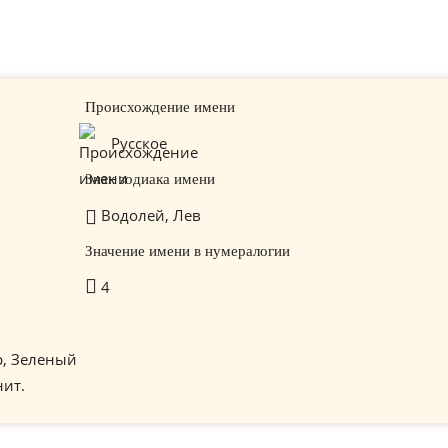
Происхождение имени
Русское
Знак зодиака имени
Водолей, Лев
Значение имени в нумералогии
4
р, Зеленый
нит.