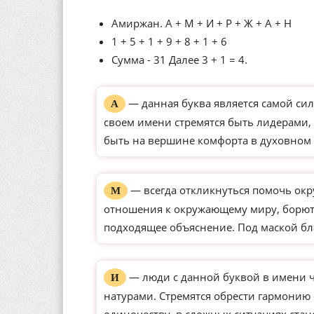
Амиржан. А + М + И + Р + Ж + А + Н
1 + 5 + 1 + 9 + 8 + 1 + 6
Сумма - 31 Далее 3 + 1 = 4.
— данная буква является самой сил
А
своем имени стремятся быть лидерами, 
быть на вершине комфорта в духовном 
— всегда откликнуться помочь окр
М
отношения к окружающему миру, борютс
подходящее объяснение. Под маской бл
— люди с данной буквой в имени 
И
натурами. Стремятся обрести гармонию