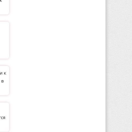
к
и к
 в
тся