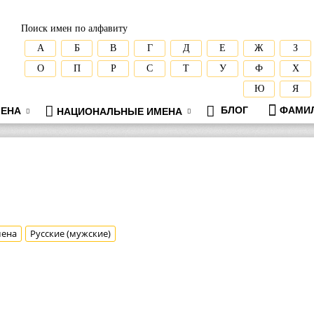
Поиск имен по алфавиту
А
Б
В
Г
Д
Е
Ж
З
О
П
Р
С
Т
У
Ф
Х
Ю
Я
БЛОГ
ФАМИ
ЕНА
НАЦИОНАЛЬНЫЕ ИМЕНА
мена
Русские (мужские)