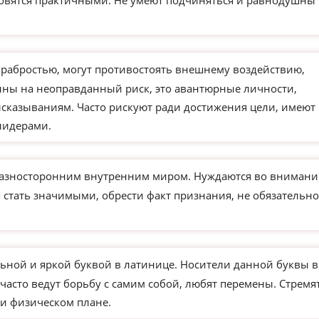
новятся практичными. Не умеют подчиняться и равнодушны 
храбростью, могут противостоять внешнему воздействию,
ны на неоправданный риск, это авантюрные личности,
сказываниям. Часто рискуют ради достижения цели, имеют
лидерами.
азносторонним внутренним миром. Нуждаются во внимани
 стать значимыми, обрести факт признания, не обязательно
ьной и яркой буквой в латинице. Носители данной буквы в
часто ведут борьбу с самим собой, любят перемены. Стремя
и физическом плане.