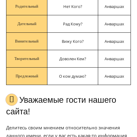
Нет Кого?
Анваршах
Родительный
Рад Кому?
Анваршах
Дательный
Вижу Кого?
Анваршах
Винительный
Доволен Кем?
Анваршах
Творительный
О ком думаю?
Анваршах
Предложный
Уважаемые гости нашего
сайта!
Делитесь своим мнением относительно значения
данного имени, если у вас есть какая-то информация