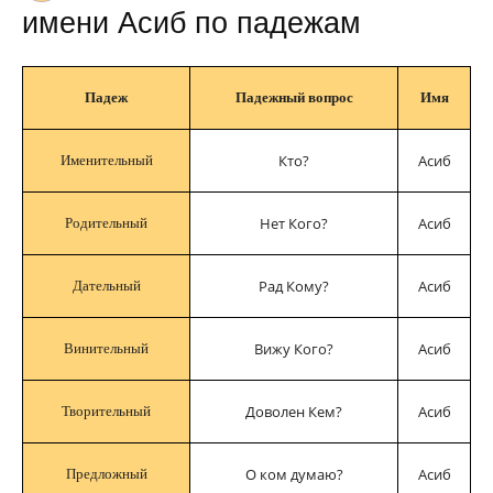
имени Асиб по падежам
Падеж
Падежный вопрос
Имя
Кто?
Асиб
Именительный
Нет Кого?
Асиб
Родительный
Рад Кому?
Асиб
Дательный
Вижу Кого?
Асиб
Винительный
Доволен Кем?
Асиб
Творительный
О ком думаю?
Асиб
Предложный