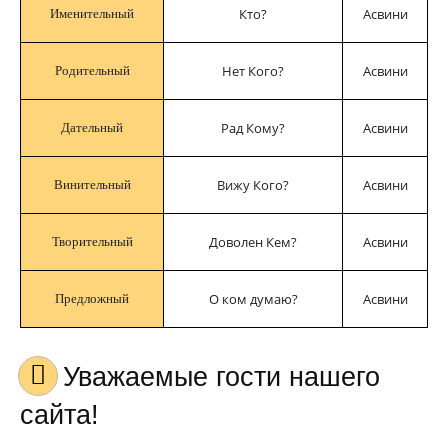
Кто?
Асвини
Именительный
Нет Кого?
Асвини
Родительный
Рад Кому?
Асвини
Дательный
Вижу Кого?
Асвини
Винительный
Доволен Кем?
Асвини
Творительный
О ком думаю?
Асвини
Предложный
Уважаемые гости нашего
сайта!