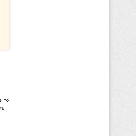
, то
ть