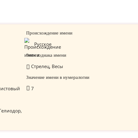
Происхождение имени
Русское
Знак зодиака имени
Стрелец, Весы
Значение имени в нумералогии
тистовый
7
 Гелиодор,