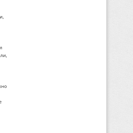
и,
ал
ли,
жно
е