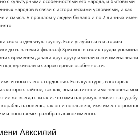
но с культурными особенностями его народа, и бытовыми
нных народов в связи с историческими условиями, и как
е и смысл. В прошлом у людей бывало и по 2 личных имен
инято.
ли свою отдельную группу. Если углубится в историю
веке до н. э. некий философ Хрисипп в своих трудах упомин
вних временем давали друг другу именаи и эти имена значи
и подчеркивали их характерные особенности.
имя и носить его с гордостью. Есть культуры, в которых
из которых тайное, так как, зная истинное имя человека мо
евние же всегда считали, что имя напрямую влияет на судьбу
к корабль назовешь, так он и поплывет», имя имеет огромно
ье мы попытаемся разобрать какое именно.
имени Авксилий