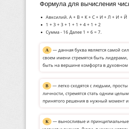
Формула для вычисления чис
Авксилий. А + В + К + С + И + Л + И + Й
1 + 3 + 3 + 1 + 1 + 4 + 1 + 2
Сумма - 16 Далее 1 + 6 = 7.
— данная буква является самой сил
А
своем имени стремятся быть лидерами, 
быть на вершине комфорта в духовном 
— легко сходятся с людьми, просты 
В
личности, стремятся стать одним целым
принятого решения в нужный момент и
— выносливые и принципиальные ли
К