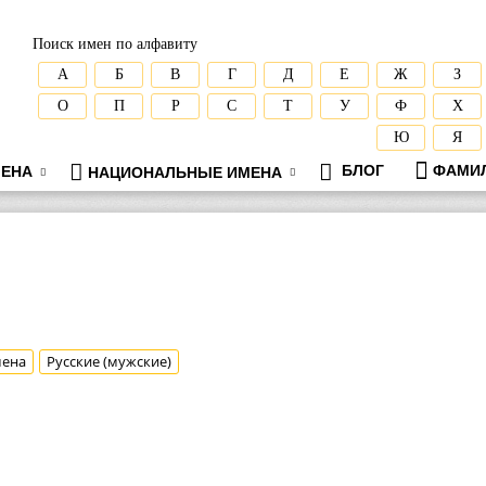
Поиск имен по алфавиту
А
Б
В
Г
Д
Е
Ж
З
О
П
Р
С
Т
У
Ф
Х
Ю
Я
БЛОГ
ФАМИ
ЕНА
НАЦИОНАЛЬНЫЕ ИМЕНА
мена
Русские (мужские)