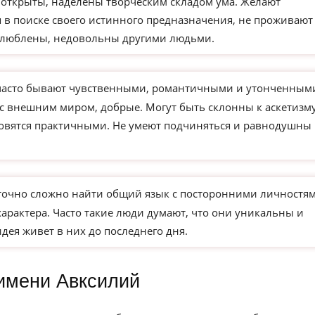
 открыты, наделены творческим складом ума. Желают
 в поиске своего истинного предназначения, не проживают
влюблены, недовольны другими людьми.
часто бывают чувственными, романтичными и утонченным
 с внешним миром, добрые. Могут быть склонны к аскетизм
новятся практичными. Не умеют подчиняться и равнодушны 
точно сложно найти общий язык с посторонними личностям
характера. Часто такие люди думают, что они уникальны и
идея живет в них до последнего дня.
имени Авксилий