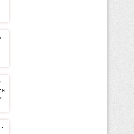
ь
и
у и
к
ть