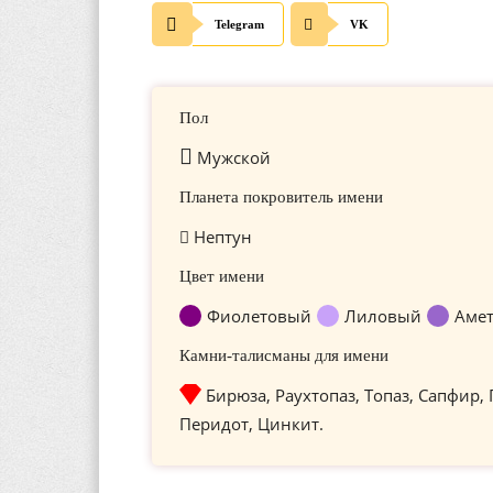
Telegram
VK
Пол
Мужской
Планета покровитель имени
Нептун
Цвет имени
Фиолетовый
Лиловый
Аме
Камни-талисманы для имени
Бирюза, Раухтопаз, Топаз, Сапфир,
Перидот, Цинкит.