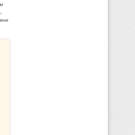
ем
,
мени