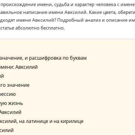
 происхождение имени, судьба и характер человека с имен
авильное написание имени Авксилий. Какие цвета, обереги
одходят имени Авксилий? Подробный анализ и описание и
статье абсолютно бесплатно.
значение, и расшифровка по буквам
имени: Авксилий
ий
его значение
фессию
ную жизнь
 Авксилий
силий, на латинице и на кирилице
ксилий