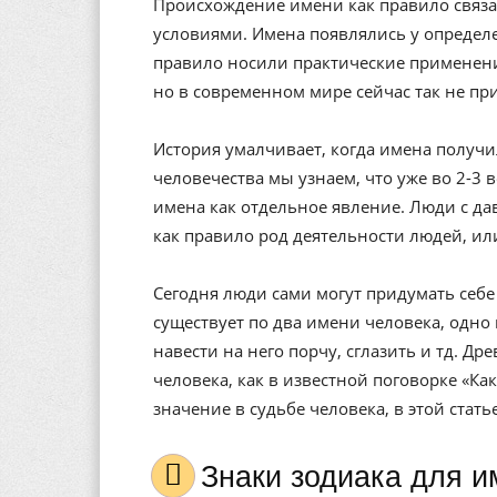
Происхождение имени как правило связа
условиями. Имена появлялись у определе
правило носили практические применени
но в современном мире сейчас так не пр
История умалчивает, когда имена получи
человечества мы узнаем, что уже во 2-3 
имена как отдельное явление. Люди с да
как правило род деятельности людей, ил
Сегодня люди сами могут придумать себе 
существует по два имени человека, одно 
навести на него порчу, сглазить и тд. Др
человека, как в известной поговорке «Ка
значение в судьбе человека, в этой стат
Знаки зодиака для 