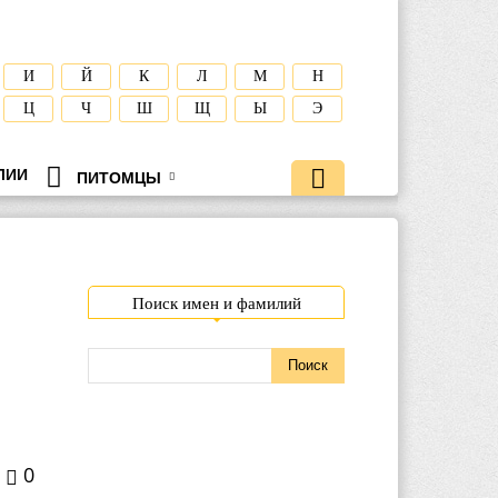
И
Й
К
Л
М
Н
Ц
Ч
Ш
Щ
Ы
Э
ЛИИ
ПИТОМЦЫ
Поиск имен и фамилий
0