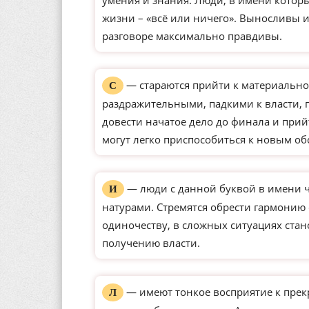
умения и знания. Люди, в имени которы
жизни – «всё или ничего». Выносливы 
разговоре максимально правдивы.
— стараются прийти к материально
С
раздражительными, падкими к власти,
довести начатое дело до финала и прий
могут легко приспособиться к новым о
— люди с данной буквой в имени 
И
натурами. Стремятся обрести гармонию
одиночеству, в сложных ситуациях ста
получению власти.
— имеют тонкое восприятие к прек
Л