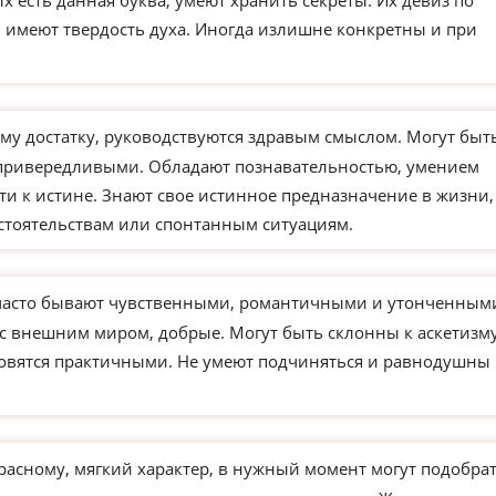
х есть данная буква, умеют хранить секреты. Их девиз по
и имеют твердость духа. Иногда излишне конкретны и при
му достатку, руководствуются здравым смыслом. Могут быт
 привередливыми. Обладают познавательностью, умением
ти к истине. Знают свое истинное предназначение в жизни,
бстоятельствам или спонтанным ситуациям.
часто бывают чувственными, романтичными и утонченным
 с внешним миром, добрые. Могут быть склонны к аскетизм
новятся практичными. Не умеют подчиняться и равнодушны 
расному, мягкий характер, в нужный момент могут подобра