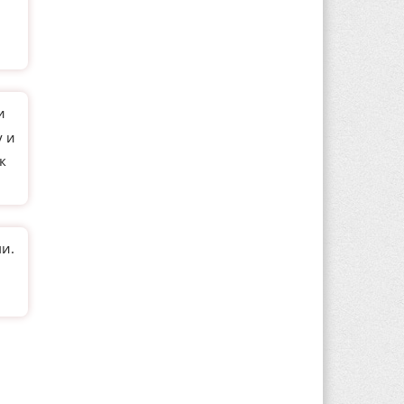
и
у и
к
и.