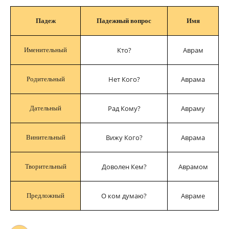
Падеж
Падежный вопрос
Имя
Кто?
Аврам
Именительный
Нет Кого?
Аврама
Родительный
Рад Кому?
Авраму
Дательный
Вижу Кого?
Аврама
Винительный
Доволен Кем?
Аврамом
Творительный
О ком думаю?
Авраме
Предложный