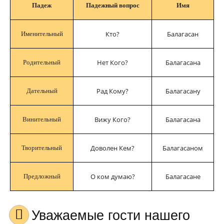
Падеж
Падежный вопрос
Имя
Кто?
Балагасан
Именительный
Нет Кого?
Балагасана
Родительный
Рад Кому?
Балагасану
Дательный
Вижу Кого?
Балагасана
Винительный
Доволен Кем?
Балагасаном
Творительный
О ком думаю?
Балагасане
Предложный
Уважаемые гости нашего