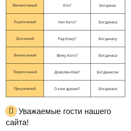
Кто?
Богданас
Именительный
Нет Кого?
Богданаса
Родительный
Рад Кому?
Богданасу
Дательный
Вижу Кого?
Богданаса
Винительный
Доволен Кем?
Богданасом
Творительный
О ком думаю?
Богданасе
Предложный
Уважаемые гости нашего
сайта!