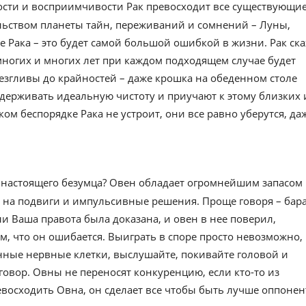
ности и восприимчивости Рак превосходит все существующи
ельством планеты тайн, переживаний и сомнений – Луны,
е Рака – это будет самой большой ошибкой в жизни. Рак ск
многих и многих лет при каждом подходящем случае будет
езгливы до крайностей – даже крошка на обеденном столе
держивать идеальную чистоту и приучают к этому близких 
м беспорядке Рака не устроит, они все равно уберутся, да
ь настоящего безумца? Овен обладает огромнейшим запасом
ов на подвиги и импульсивные решения. Проще говоря – бар
и Ваша правота была доказана, и овен в нее поверил,
ом, что он ошибается. Выиграть в споре просто невозможно,
енные нервные клетки, выслушайте, покивайте головой и
овор. Овны не переносят конкуренцию, если кто-то из
евосходить Овна, он сделает все чтобы быть лучше оппонен