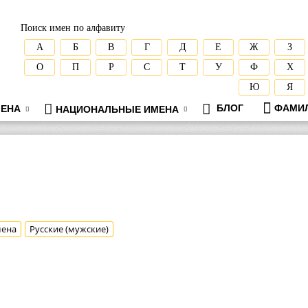
Поиск имен по алфавиту
А
Б
В
Г
Д
Е
Ж
З
О
П
Р
С
Т
У
Ф
Х
Ю
Я
БЛОГ
ФАМИ
ЕНА
НАЦИОНАЛЬНЫЕ ИМЕНА
мена
Русские (мужские)