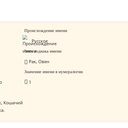
Происхождение имени
Русское
Знак зодиака имени
Рак, Овен
Значение имени в нумералогии
о
1
к, Кошачий
ка.