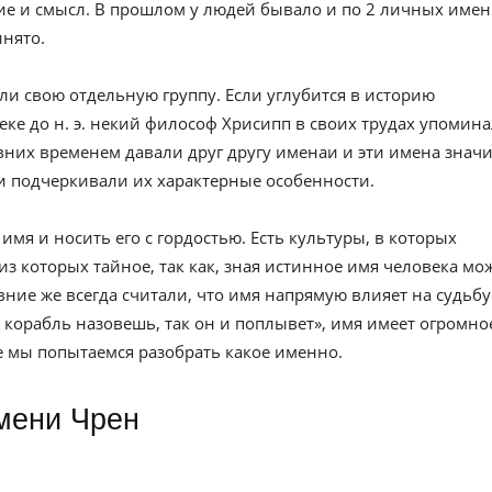
е и смысл. В прошлом у людей бывало и по 2 личных имен
инято.
ли свою отдельную группу. Если углубится в историю
веке до н. э. некий философ Хрисипп в своих трудах упомин
вних временем давали друг другу именаи и эти имена значи
и подчеркивали их характерные особенности.
имя и носить его с гордостью. Есть культуры, в которых
из которых тайное, так как, зная истинное имя человека мо
евние же всегда считали, что имя напрямую влияет на судьбу
к корабль назовешь, так он и поплывет», имя имеет огромно
ье мы попытаемся разобрать какое именно.
имени Чрен