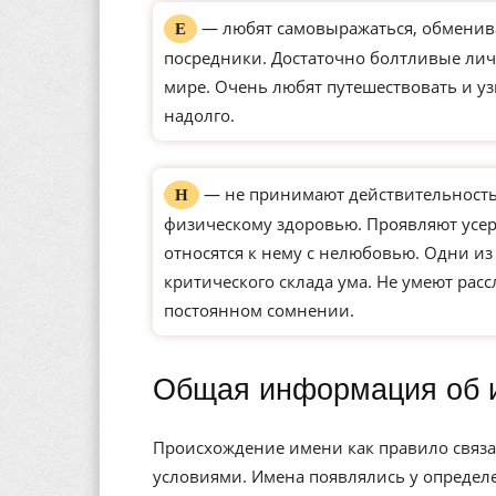
— любят самовыражаться, обменива
Е
посредники. Достаточно болтливые ли
мире. Очень любят путешествовать и уз
надолго.
— не принимают действительность 
Н
физическому здоровью. Проявляют усерд
относятся к нему с нелюбовью. Одни и
критического склада ума. Не умеют рас
постоянном сомнении.
Общая информация об 
Происхождение имени как правило связа
условиями. Имена появлялись у определе