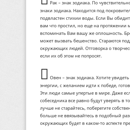
Рак – знак зодиака. По чувствитель
знаки зодиака. Находится под покровит
подвластен стихии воды. Если Вы обидит
вам что простил, но еще на протяжении 
вспоминать Вам вашу же оплошность. Бр
может вызвать бешенство. Стараются под
окружающих людей. Отговорка о творческо
если их об этом не попросят.
Овен – знак зодиака. Хотите увидет
энергии, с желанием идти к победе, гот
Эти люди самые упертые в мире. Даже есл
собеседника все равно будут уверять в т
лучше не старайтесь, поберегите собств
больше не ввязывайтесь в подобный разг
окружающих будет в каком-то аспекте пр