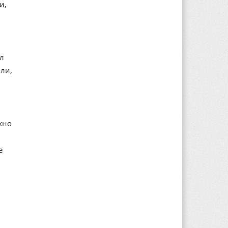
и,
ал
ли,
жно
е