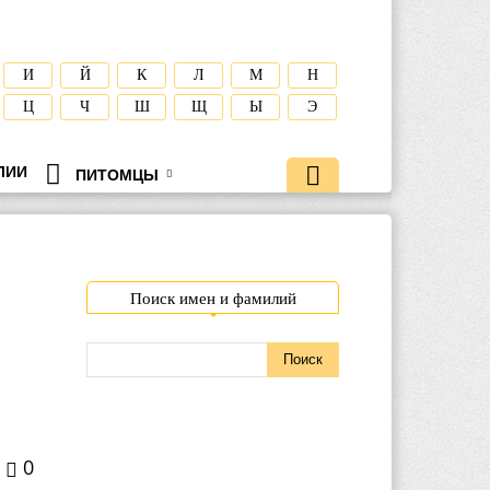
И
Й
К
Л
М
Н
Ц
Ч
Ш
Щ
Ы
Э
ЛИИ
ПИТОМЦЫ
Поиск имен и фамилий
0