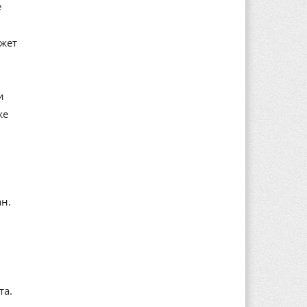
е
ажет
и
же
ан.
та.