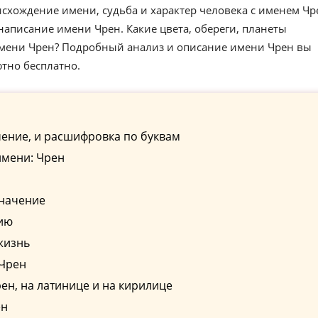
схождение имени, судьба и характер человека с именем Чр
аписание имени Чрен. Какие цвета, обереги, планеты
имени Чрен? Подробный анализ и описание имени Чрен вы
ютно бесплатно.
ение, и расшифровка по буквам
имени: Чрен
значение
ию
жизнь
 Чрен
н, на латинице и на кирилице
ен