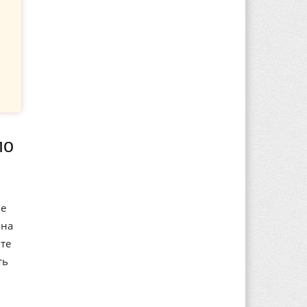
ие
 на
те
ть