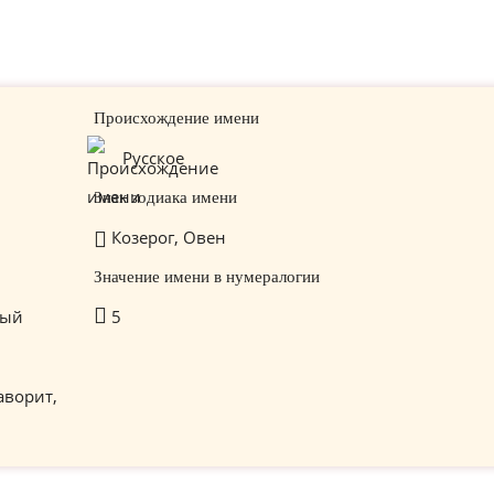
Происхождение имени
Русское
Знак зодиака имени
Козерог, Овен
Значение имени в нумералогии
тый
5
аворит,