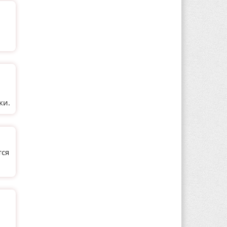
и
ки.
тся