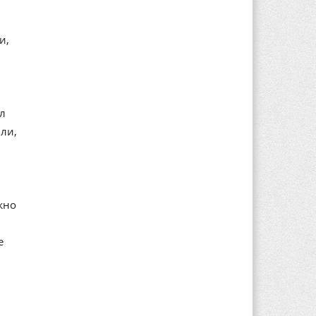
и,
ал
ли,
жно
е