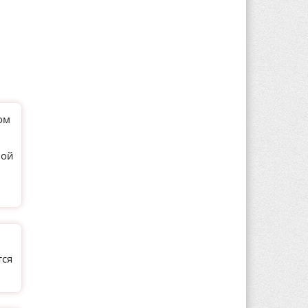
ом
ной
тся