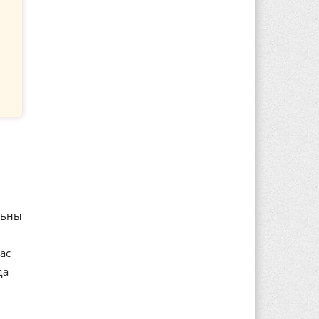
льны
ас
да