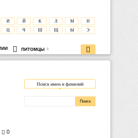
И
Й
К
Л
М
Н
Ц
Ч
Ш
Щ
Ы
Э
ЛИИ
ПИТОМЦЫ
Поиск имен и фамилий
0