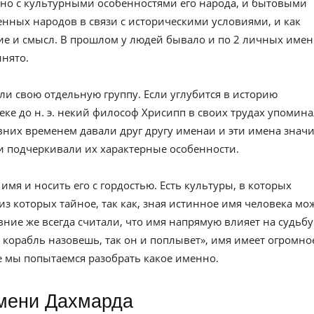
но с культурными особенностями его народа, и бытовыми
нных народов в связи с историческими условиями, и как
е и смысл. В прошлом у людей бывало и по 2 личных имен
инято.
ли свою отдельную группу. Если углубится в историю
веке до н. э. некий философ Хрисипп в своих трудах упомин
вних временем давали друг другу именаи и эти имена значи
и подчеркивали их характерные особенности.
имя и носить его с гордостью. Есть культуры, в которых
из которых тайное, так как, зная истинное имя человека мо
евние же всегда считали, что имя напрямую влияет на судьбу
к корабль назовешь, так он и поплывет», имя имеет огромно
ье мы попытаемся разобрать какое именно.
имени Дахмарда