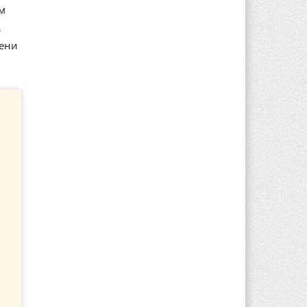
м
,
мени