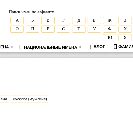
Поиск имен по алфавиту
А
Б
В
Г
Д
Е
Ж
З
О
П
Р
С
Т
У
Ф
Х
Ю
Я
БЛОГ
ФАМИ
ЕНА
НАЦИОНАЛЬНЫЕ ИМЕНА
мена
Русские (мужские)