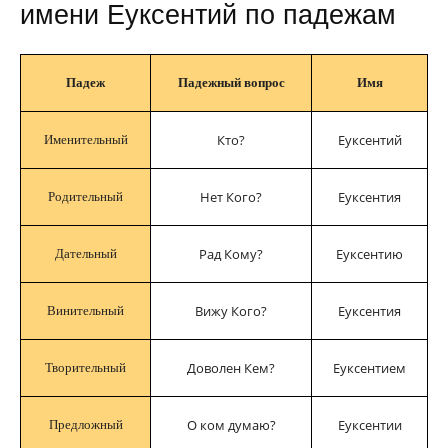
имени Еуксентий по падежам
Падеж
Падежный вопрос
Имя
Кто?
Еуксентий
Именительный
Нет Кого?
Еуксентия
Родительный
Рад Кому?
Еуксентию
Дательный
Вижу Кого?
Еуксентия
Винительный
Доволен Кем?
Еуксентием
Творительный
О ком думаю?
Еуксентии
Предложный