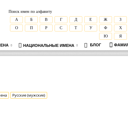
Поиск имен по алфавиту
А
Б
В
Г
Д
Е
Ж
З
О
П
Р
С
Т
У
Ф
Х
Ю
Я
БЛОГ
ФАМИ
ЕНА
НАЦИОНАЛЬНЫЕ ИМЕНА
мена
Русские (мужские)