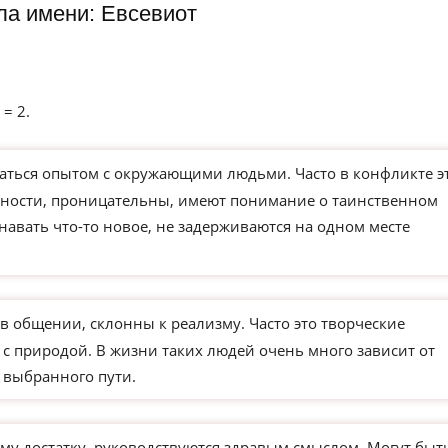
ла имени: Евсевиот
 = 2.
ться опытом с окружающими людьми. Часто в конфликте э
чности, проницательны, имеют понимание о таинственном
навать что-то новое, не задерживаются на одном месте
в общении, склонны к реализму. Часто это творческие
 с природой. В жизни таких людей очень много зависит от
 выбранного пути.
му достатку, руководствуются здравым смыслом. Могут быт