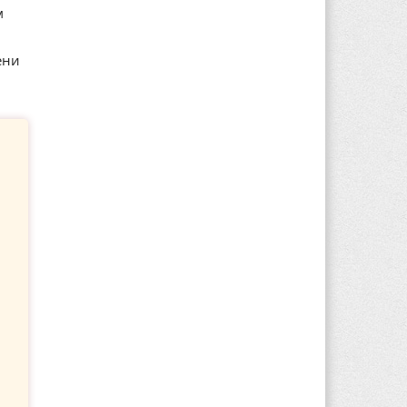
м
ени