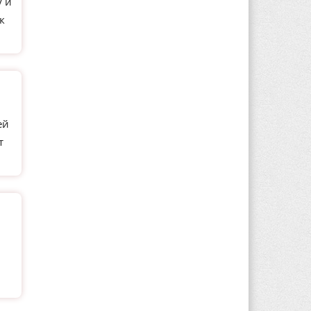
у и
к
ей
т