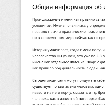
Общая информация об 
Происхождение имени как правило связа
условиями. Имена появлялись у определе
правило носили практические применени
но в современном мире сейчас так не пр
История умалчивает, когда имена получи
человечества мы узнаем, что уже во 2-3 
имена как отдельное явление. Люди с да
как правило род деятельности людей, ил
Сегодня люди сами могут придумать себе 
существует по два имени человека, одно 
навести на него порчу, сглазить и тд. Др
человека, как в известной поговорке «Ка
значение в судьбе человека, в этой стат