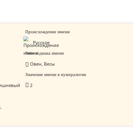
Происхождение имени
Русское
Знак зодиака имени
Овен, Весы
Значение имени в нумералогии
ишневый
2
,