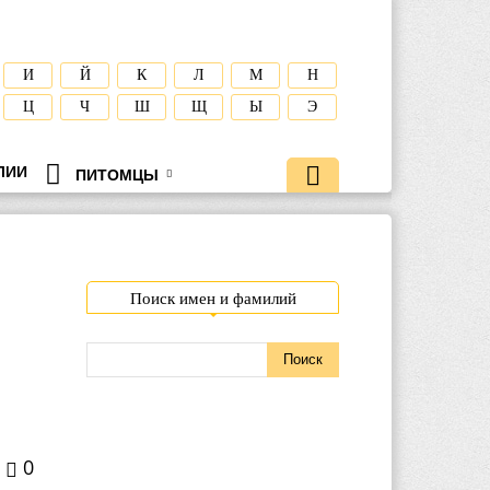
И
Й
К
Л
М
Н
Ц
Ч
Ш
Щ
Ы
Э
ЛИИ
ПИТОМЦЫ
Поиск имен и фамилий
0