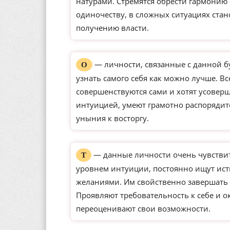
натурами. Стремятся обрести гармонию
одиночеству, в сложных ситуациях ста
получению власти.
— личности, связанные с данной б
О
узнать самого себя как можно лучше. Вс
совершенствуются сами и хотят усове
интуицией, умеют грамотно распорядит
уныния к восторгу.
— данные личности очень чувстви
Т
уровнем интуиции, постоянно ищут ист
желаниями. Им свойственно завершать 
Проявляют требовательность к себе и о
переоценивают свои возможности.