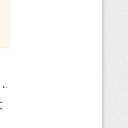
льны
ас
т