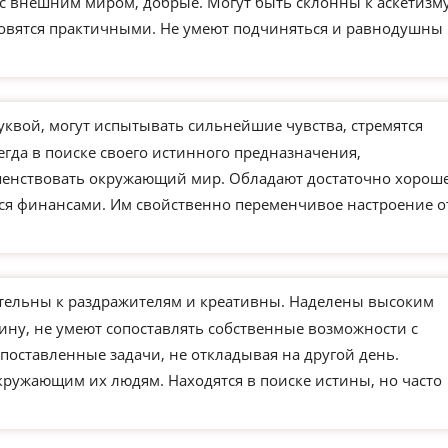
 с внешним миром, добрые. Могут быть склонны к аскетизм
новятся практичными. Не умеют подчиняться и равнодушны 
уквой, могут испытывать сильнейшие чувства, стремятся
егда в поиске своего истинного предназначения,
ршенствовать окружающий мир. Обладают достаточно хорош
ся финансами. Им свойственно переменчивое настроение о
тельны к раздражителям и креативны. Наделены высоким
ину, не умеют сопоставлять собственные возможности с
поставленные задачи, не откладывая на другой день.
кружающим их людям. Находятся в поиске истины, но часто