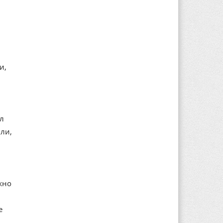
и,
ал
ли,
жно
е