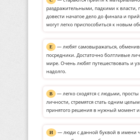
С
раздражительными, падкими к власти,
довести начатое дело до финала и прий
могут легко приспособиться к новым о
— любят самовыражаться, обменива
Е
посредники. Достаточно болтливые ли
мире. Очень любят путешествовать и уз
надолго.
— легко сходятся с людьми, просты 
В
личности, стремятся стать одним целым
принятого решения в нужный момент и
— люди с данной буквой в имени 
И