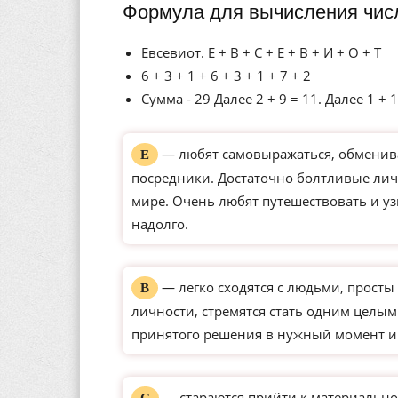
Формула для вычисления чис
Евсевиот. Е + В + С + Е + В + И + О + Т
6 + 3 + 1 + 6 + 3 + 1 + 7 + 2
Сумма - 29 Далее 2 + 9 = 11. Далее 1 + 1
— любят самовыражаться, обменива
Е
посредники. Достаточно болтливые ли
мире. Очень любят путешествовать и уз
надолго.
— легко сходятся с людьми, просты 
В
личности, стремятся стать одним целым
принятого решения в нужный момент и
— стараются прийти к материально