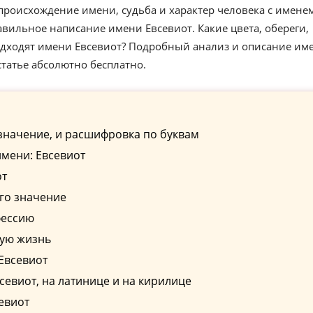
происхождение имени, судьба и характер человека с имене
авильное написание имени Евсевиот. Какие цвета, обереги,
одходят имени Евсевиот? Подробный анализ и описание им
статье абсолютно бесплатно.
значение, и расшифровка по буквам
мени: Евсевиот
от
го значение
фессию
ную жизнь
Евсевиот
евиот, на латинице и на кирилице
евиот