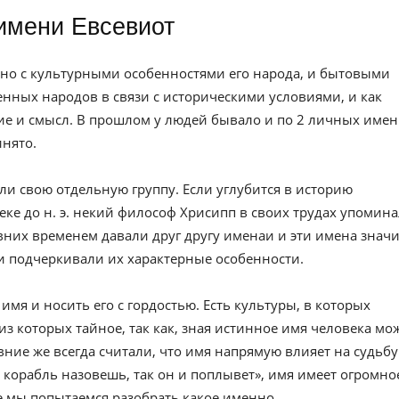
имени Евсевиот
но с культурными особенностями его народа, и бытовыми
нных народов в связи с историческими условиями, и как
е и смысл. В прошлом у людей бывало и по 2 личных имен
инято.
ли свою отдельную группу. Если углубится в историю
веке до н. э. некий философ Хрисипп в своих трудах упомин
вних временем давали друг другу именаи и эти имена значи
и подчеркивали их характерные особенности.
имя и носить его с гордостью. Есть культуры, в которых
из которых тайное, так как, зная истинное имя человека мо
евние же всегда считали, что имя напрямую влияет на судьбу
к корабль назовешь, так он и поплывет», имя имеет огромно
ье мы попытаемся разобрать какое именно.