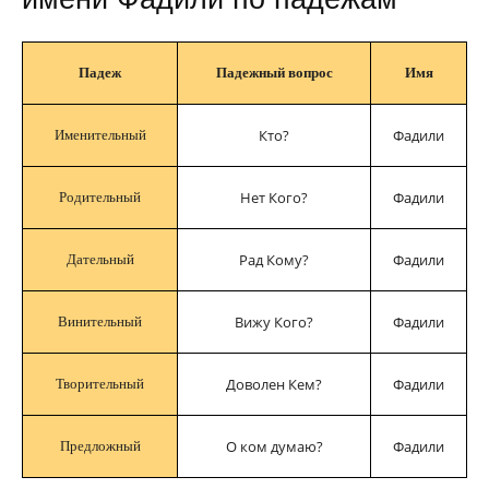
Падеж
Падежный вопрос
Имя
Кто?
Фадили
Именительный
Нет Кого?
Фадили
Родительный
Рад Кому?
Фадили
Дательный
Вижу Кого?
Фадили
Винительный
Доволен Кем?
Фадили
Творительный
О ком думаю?
Фадили
Предложный