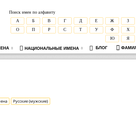
Поиск имен по алфавиту
А
Б
В
Г
Д
Е
Ж
З
О
П
Р
С
Т
У
Ф
Х
Ю
Я
БЛОГ
ФАМИ
ЕНА
НАЦИОНАЛЬНЫЕ ИМЕНА
мена
Русские (мужские)