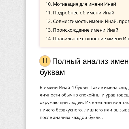
Мотивация для имени Инай
Подробнее об имени Инай
Совместимость имени Инай, про
Происхождение имени Инай
Правильное склонение имени Ин
Полный анализ имени Инай, значение, и расшифровка по
буквам
В имени Инай 4 буквы. Такие имена свид
личности обычно спокойны и уравновеше
окружающий людей. Их внешний вид также
ничего безвкусного, лишнего или вызыв
после анализа каждой буквы.