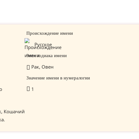
Происхождение имени
Русское
Знак зодиака имени
Рак, Овен
Значение имени в нумералогии
о
1
к, Кошачий
ка.