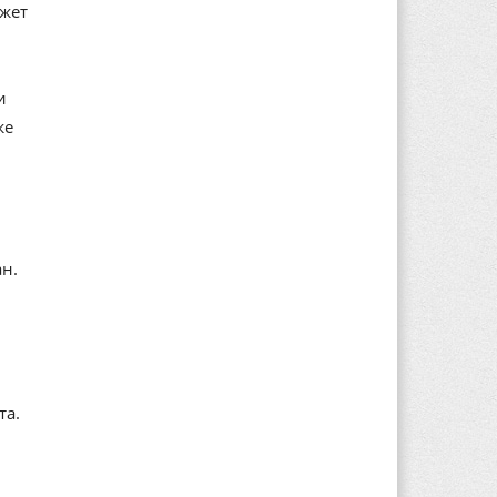
ажет
и
же
ан.
та.