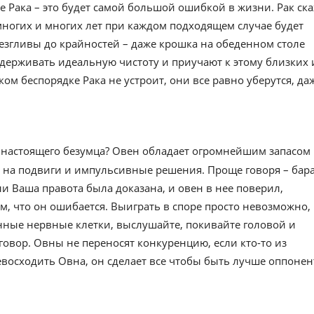
е Рака – это будет самой большой ошибкой в жизни. Рак ск
многих и многих лет при каждом подходящем случае будет
езгливы до крайностей – даже крошка на обеденном столе
держивать идеальную чистоту и приучают к этому близких 
м беспорядке Рака не устроит, они все равно уберутся, да
ь настоящего безумца? Овен обладает огромнейшим запасом
ов на подвиги и импульсивные решения. Проще говоря – бар
и Ваша правота была доказана, и овен в нее поверил,
ом, что он ошибается. Выиграть в споре просто невозможно,
енные нервные клетки, выслушайте, покивайте головой и
овор. Овны не переносят конкуренцию, если кто-то из
евосходить Овна, он сделает все чтобы быть лучше оппонен