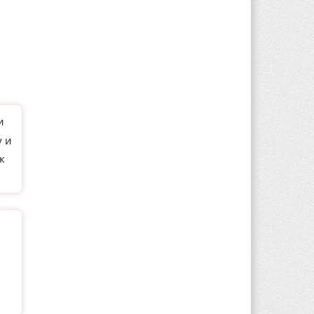
и
у и
к