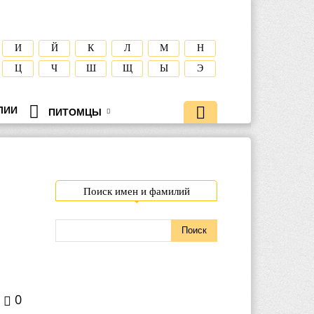
И
Й
К
Л
М
Н
Ц
Ч
Ш
Щ
Ы
Э
ЛИИ
ПИТОМЦЫ
Поиск имен и фамилий
0