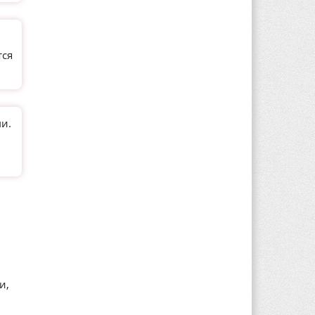
тся
и.
и,