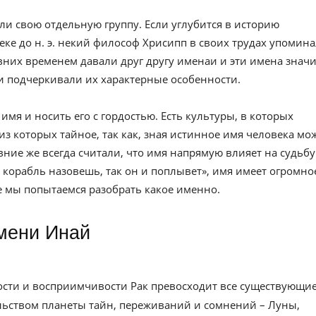
ли свою отдельную группу. Если углубится в историю
веке до н. э. некий философ Хрисипп в своих трудах упомин
вних временем давали друг другу именаи и эти имена значи
и подчеркивали их характерные особенности.
имя и носить его с гордостью. Есть культуры, в которых
из которых тайное, так как, зная истинное имя человека мо
евние же всегда считали, что имя напрямую влияет на судьбу
к корабль назовешь, так он и поплывет», имя имеет огромно
ье мы попытаемся разобрать какое именно.
имени Инай
ности и восприимчивости Рак превосходит все существующи
ельством планеты тайн, переживаний и сомнений – Луны,