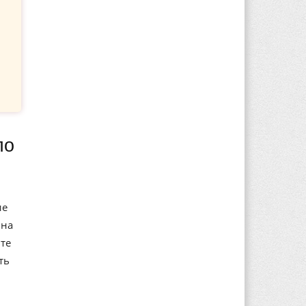
ие
 на
те
ть