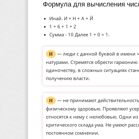
Формула для вычисления чис
Инай. И + Н + А + Й
1 + 6 + 1 + 2
Сумма - 10 Далее 1 + 0 = 1.
— люди с данной буквой в имени 
И
натурами. Стремятся обрести гармонию
одиночеству, в сложных ситуациях ста
получению власти.
— не принимают действительность 
Н
физическому здоровью. Проявляют усерд
относятся к нему с нелюбовью. Одни и
критического склада ума. Не умеют рас
постоянном сомнении.