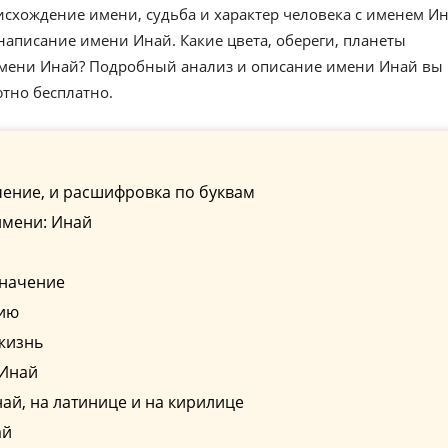
схождение имени, судьба и характер человека с именем Ин
аписание имени Инай. Какие цвета, обереги, планеты
имени Инай? Подробный анализ и описание имени Инай вы
ютно бесплатно.
ение, и расшифровка по буквам
имени: Инай
значение
сию
жизнь
 Инай
й, на латинице и на кирилице
ай