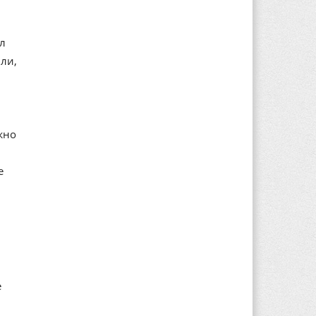
ал
ли,
жно
е
е