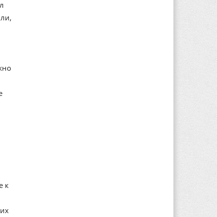
ал
ли,
жно
е
е к
ких