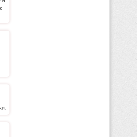
у и
к
и
ки.