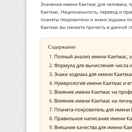
Значение имени Каитмас для человека, п
Каитмас. Национальность, перевод и пра
планеты покровители и знаки зодиака п
Каитмас вы сможете прочесть в данной с
Содержание
Полный анализ имени Каитмас, з
Формула для вычисления числа 
Знаки зодиака для имени Каитма
Нумерология имени Каитмас и е
Влияние имени Каитмас на проф
Влияние имени Каитмас на личн
Планета-покровитель для имени
Правильное написание имени Каи
Внешние качества для имени Ка