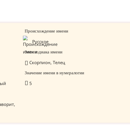
Происхождение имени
Русское
Знак зодиака имени
Скорпион, Телец
Значение имени в нумералогии
тый
5
аворит,