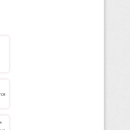
тся
и