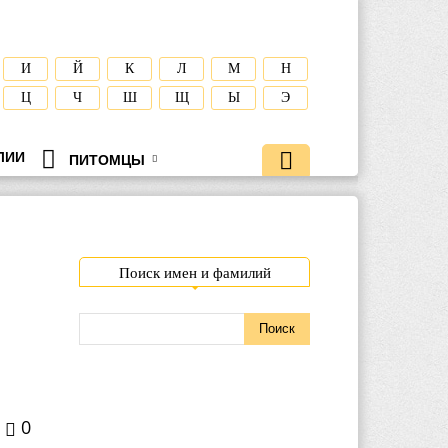
И
Й
К
Л
М
Н
Ц
Ч
Ш
Щ
Ы
Э
ЛИИ
ПИТОМЦЫ
Поиск имен и фамилий
0