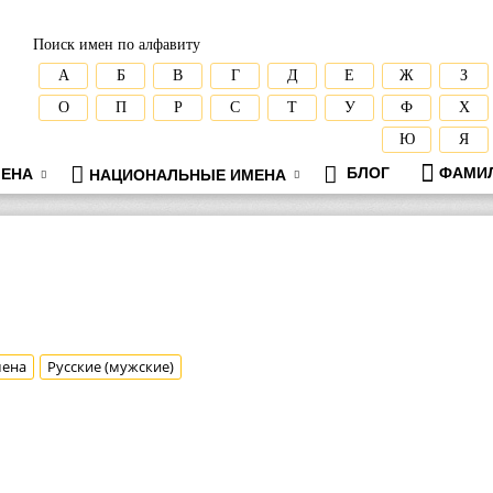
Поиск имен по алфавиту
А
Б
В
Г
Д
Е
Ж
З
О
П
Р
С
Т
У
Ф
Х
Ю
Я
БЛОГ
ФАМИ
ЕНА
НАЦИОНАЛЬНЫЕ ИМЕНА
мена
Русские (мужские)