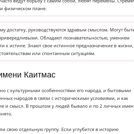
часто ведут борьбу с самим собой, любят перемены. Стремя
и физическом плане.
му достатку, руководствуются здравым смыслом. Могут быт
 привередливыми. Обладают познавательностью, умением
ти к истине. Знают свое истинное предназначение в жизни,
бстоятельствам или спонтанным ситуациям.
имени Каитмас
но с культурными особенностями его народа, и бытовыми
нных народов в связи с историческими условиями, и как
е и смысл. В прошлом у людей бывало и по 2 личных имен
инято.
ли свою отдельную группу. Если углубится в историю