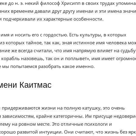
веке до н. э. некий философ Хрисипп в своих трудах упомин
вних временем давали друг другу именаи и эти имена значи
и подчеркивали их характерные особенности.
имя и носить его с гордостью. Есть культуры, в которых
из которых тайное, так как, зная истинное имя человека мо
евние же всегда считали, что имя напрямую влияет на судьбу
к корабль назовешь, так он и поплывет», имя имеет огромно
ье мы попытаемся разобрать какое именно.
имени Каитмас
 придерживаются жизни на полную катушку, это очень
я зависимостям, крайне категоричны. Им присуще недовери
лему на ровном месте. Это отличные психологи и
орошо развитой интуиции. Они считают, что жизнь без яр