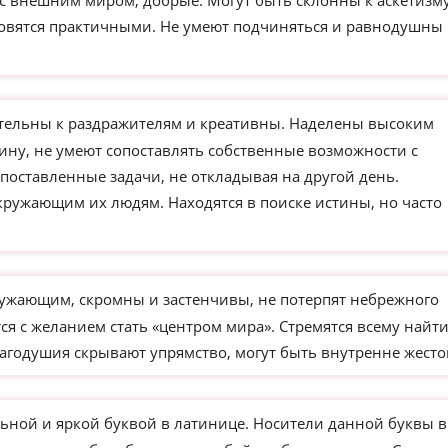
 с внешним миром, добрые. Могут быть склонны к аскетизм
новятся практичными. Не умеют подчиняться и равнодушны 
тельны к раздражителям и креативны. Наделены высоким
ину, не умеют сопоставлять собственные возможности с
поставленные задачи, не откладывая на другой день.
кружающим их людям. Находятся в поиске истины, но часто
ужающим, скромны и застенчивы, не потерпят небрежного
я с желанием стать «центром мира». Стремятся всему найт
агодушия скрывают упрямство, могут быть внутренне жесто
ьной и яркой буквой в латинице. Носители данной буквы в