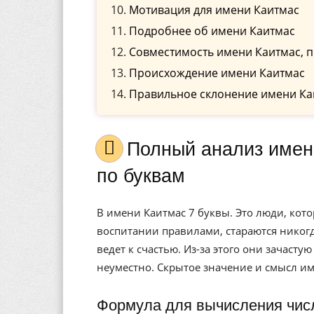
Мотивация для имени Каитмас
Подробнее об имени Каитмас
Совместимость имени Каитмас, п
Происхождение имени Каитмас
Правильное склонение имени Ка
Полный анализ имени Каитмас, значение, и расшифровка
по буквам
В имени Каитмас 7 буквы. Это люди, ко
воспитании правилами, стараются никогд
ведет к счастью. Из-за этого они зачасту
неуместно. Скрытое значение и смысл им
Формула для вычисления чис