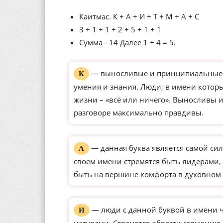
Каитмас. К + А + И + Т + М + А + С
3 + 1 + 1 + 2 + 5 + 1 + 1
Сумма - 14 Далее 1 + 4 = 5.
— выносливые и принципиальные ли
К
умения и знания. Люди, в имени которы
жизни – «всё или ничего». Выносливы 
разговоре максимально правдивы.
— данная буква является самой сил
А
своем имени стремятся быть лидерами, 
быть на вершине комфорта в духовном 
— люди с данной буквой в имени 
И