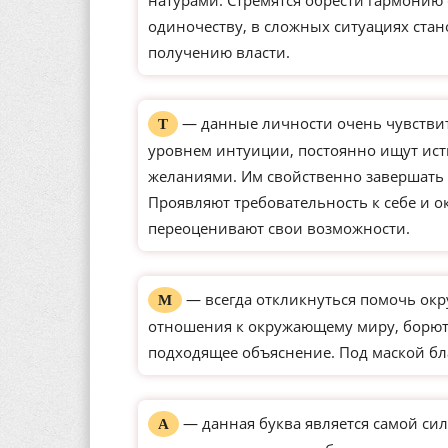
натурами. Стремятся обрести гармонию
одиночеству, в сложных ситуациях ста
получению власти.
— данные личности очень чувстви
Т
уровнем интуиции, постоянно ищут ист
желаниями. Им свойственно завершать 
Проявляют требовательность к себе и о
переоценивают свои возможности.
— всегда откликнуться помочь окр
М
отношения к окружающему миру, борютс
подходящее объяснение. Под маской бл
— данная буква является самой сил
А