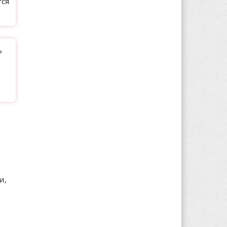
тся
ь
и,