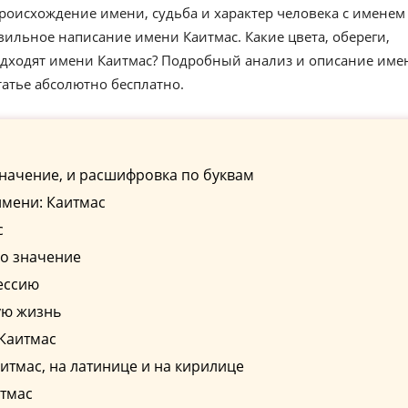
роисхождение имени, судьба и характер человека с именем
вильное написание имени Каитмас. Какие цвета, обереги,
одходят имени Каитмас? Подробный анализ и описание име
татье абсолютно бесплатно.
начение, и расшифровка по буквам
имени: Каитмас
с
го значение
ессию
ую жизнь
 Каитмас
тмас, на латинице и на кирилице
итмас