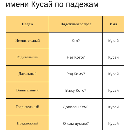
имени Кусай по падежам
Падеж
Падежный вопрос
Имя
Кто?
Кусай
Именительный
Нет Кого?
Кусай
Родительный
Рад Кому?
Кусай
Дательный
Вижу Кого?
Кусай
Винительный
Доволен Кем?
Кусай
Творительный
О ком думаю?
Кусай
Предложный