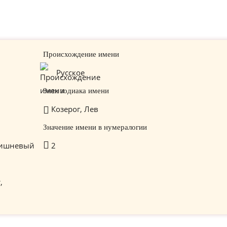
Происхождение имени
Русское
Знак зодиака имени
Козерог, Лев
Значение имени в нумералогии
ишневый
2
,