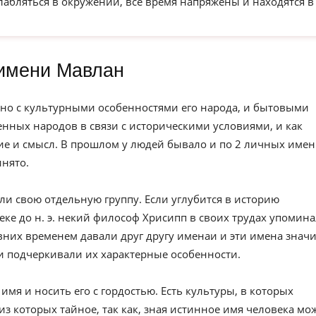
слабляться в окружении, все время напряжены и находятся в
имени Мавлан
но с культурными особенностями его народа, и бытовыми
нных народов в связи с историческими условиями, и как
е и смысл. В прошлом у людей бывало и по 2 личных имен
инято.
ли свою отдельную группу. Если углубится в историю
веке до н. э. некий философ Хрисипп в своих трудах упомин
вних временем давали друг другу именаи и эти имена значи
и подчеркивали их характерные особенности.
имя и носить его с гордостью. Есть культуры, в которых
из которых тайное, так как, зная истинное имя человека мо