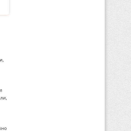
и,
ал
ли,
жно