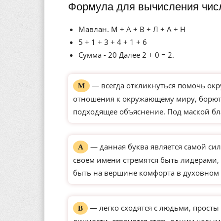
Формула для вычисления чис
Мавлан. М + А + В + Л + А + Н
5 + 1 + 3 + 4 + 1 + 6
Сумма - 20 Далее 2 + 0 = 2.
— всегда откликнуться помочь окр
М
отношения к окружающему миру, борютс
подходящее объяснение. Под маской бл
— данная буква является самой сил
А
своем имени стремятся быть лидерами, 
быть на вершине комфорта в духовном 
— легко сходятся с людьми, просты 
В