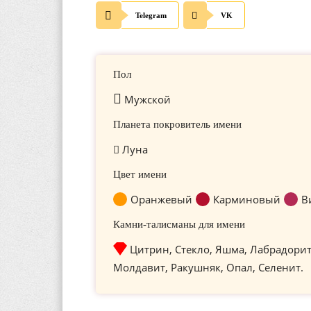
Telegram
VK
Пол
Мужской
Планета покровитель имени
Луна
Цвет имени
Оранжевый
Карминовый
В
Камни-талисманы для имени
Цитрин, Стекло, Яшма, Лабрадорит
Молдавит, Ракушняк, Опал, Селенит.