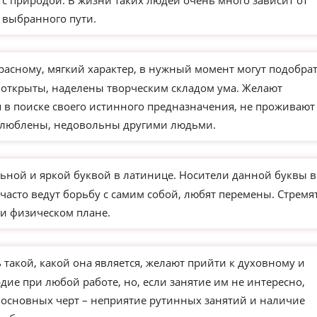
 с природой. В жизни таких людей очень много зависит от
 выбранного пути.
расному, мягкий характер, в нужный момент могут подобра
 открыты, наделены творческим складом ума. Желают
 в поиске своего истинного предназначения, не проживают
влюблены, недовольны другими людьми.
ьной и яркой буквой в латинице. Носители данной буквы в
часто ведут борьбу с самим собой, любят перемены. Стремя
и физическом плане.
такой, какой она является, желают прийти к духовному и
ие при любой работе, но, если занятие им не интересно,
з основных черт – неприятие рутинных занятий и наличие