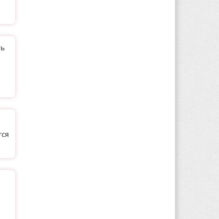
ть
тся