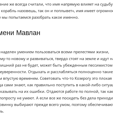
евние же всегда считали, что имя напрямую влияет на судьбу
к корабль назовешь, так он и поплывет», имя имеет огромно
ье мы попытаемся разобрать какое именно.
имени Мавлан
к наделен умением пользоваться всеми прелестями жизни,
у-то новому и развиваться, твердо стоят на земле и идут н
 лишний раз не будет, может быть убежденным пессимистом
еуверенности. Отдыхать и расслабляться полноценно такие
 впустую временем. Советовать что-то Козерогу это плохая
гда сами знают, как правильно поступить в какой-либо ситуа
казывать на их ошибки. Отдаются работе по полной, так ка
попросту не умеют. А если все же посидеть без дела приходи
ловинку выбирают прежде всего умом, поэтому обеспечиваю
ь.