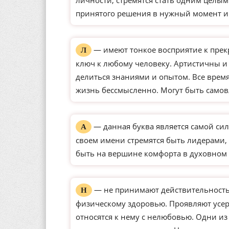
личности, стремятся стать одним целым
принятого решения в нужный момент и
— имеют тонкое восприятие к прек
Л
ключ к любому человеку. Артистичны и
делиться знаниями и опытом. Все время
жизнь бессмысленно. Могут быть само
— данная буква является самой сил
А
своем имени стремятся быть лидерами, 
быть на вершине комфорта в духовном 
— не принимают действительность 
Н
физическому здоровью. Проявляют усерд
относятся к нему с нелюбовью. Одни и