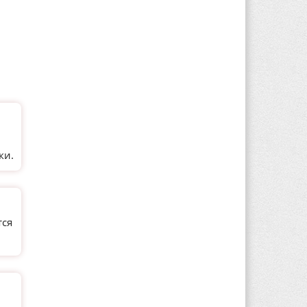
и
ки.
тся