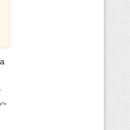
,
уть