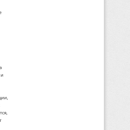
е
а
 и
ции,
к
тся,
т