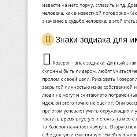
навести на него порчу, сглазить и тд. Др
человека, как в известной поговорке «Ка
значение в судьбе человека, в этой стат
Знаки зодиака для 
Козерог – знак зодиака. Данный зна
склонны быть лидером, любят учиться чем
пролом к своей цели. Рисковать Козерог
закрытой личностью из-за собственной н
люди не могут и считают это потраченным
идея, он этого точно не оценит. Они все
при этом успевают учить окружающих и у
тратить время впустую и стоять на месте 
то Козерог начинает чахнуть. Вторую по
себе долгую и счастливую семейную жизн