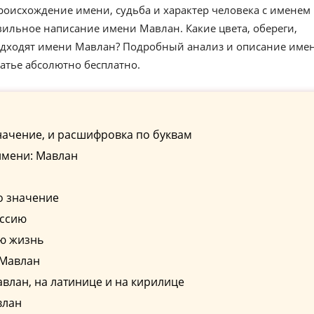
роисхождение имени, судьба и характер человека с именем
ильное написание имени Мавлан. Какие цвета, обереги,
подходят имени Мавлан? Подробный анализ и описание име
атье абсолютно бесплатно.
начение, и расшифровка по буквам
имени: Мавлан
о значение
ессию
ю жизнь
 Мавлан
лан, на латинице и на кирилице
влан