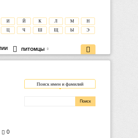
И
Й
К
Л
М
Н
Ц
Ч
Ш
Щ
Ы
Э
ЛИИ
ПИТОМЦЫ
Поиск имен и фамилий
0