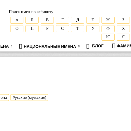
Поиск имен по алфавиту
А
Б
В
Г
Д
Е
Ж
З
О
П
Р
С
Т
У
Ф
Х
Ю
Я
БЛОГ
ФАМИ
ЕНА
НАЦИОНАЛЬНЫЕ ИМЕНА
мена
Русские (мужские)