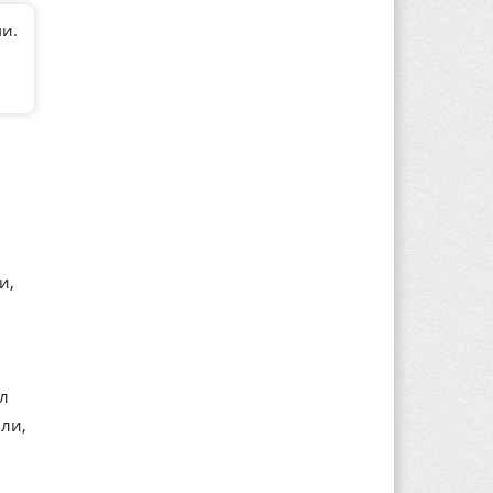
и.
и,
ал
ли,