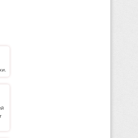
и
ки.
ей
т