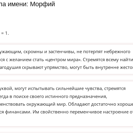
ла имени: Морфий
 = 1.
ужающим, скромны и застенчивы, не потерпят небрежного
я с желанием стать «центром мира». Стремятся всему найт
агодушия скрывают упрямство, могут быть внутренне жесто
уквой, могут испытывать сильнейшие чувства, стремятся
егда в поиске своего истинного предназначения,
ршенствовать окружающий мир. Обладают достаточно хорош
ся финансами. Им свойственно переменчивое настроение о