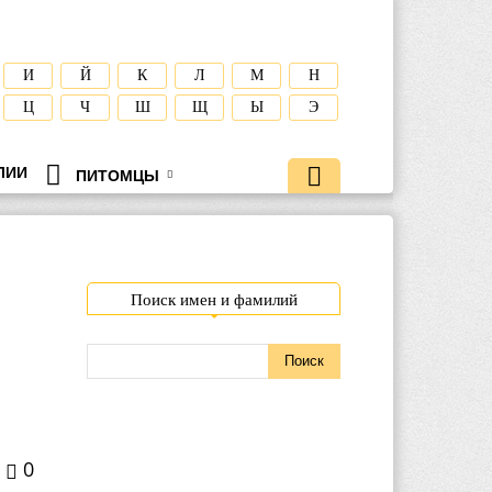
И
Й
К
Л
М
Н
Ц
Ч
Ш
Щ
Ы
Э
ЛИИ
ПИТОМЦЫ
Поиск имен и фамилий
0