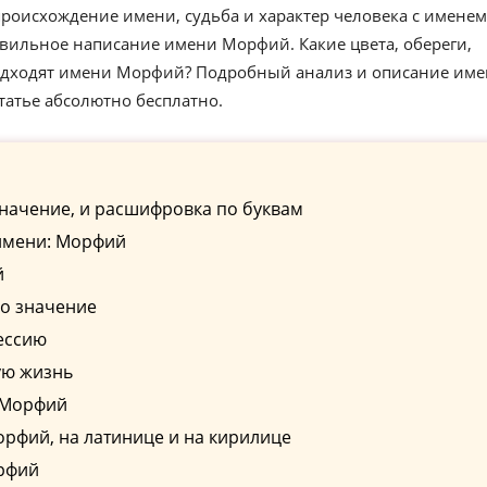
роисхождение имени, судьба и характер человека с именем
вильное написание имени Морфий. Какие цвета, обереги,
подходят имени Морфий? Подробный анализ и описание им
татье абсолютно бесплатно.
начение, и расшифровка по буквам
имени: Морфий
й
о значение
ессию
ую жизнь
 Морфий
рфий, на латинице и на кирилице
рфий