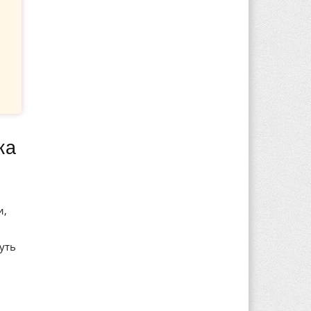
и,
уть