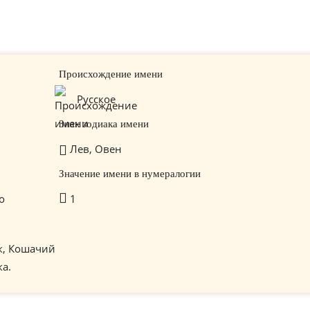
Происхождение имени
Русское
Знак зодиака имени
Лев, Овен
Значение имени в нумералогии
о
1
к, Кошачий
ка.