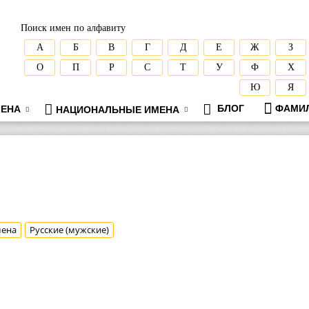
Поиск имен по алфавиту
А
Б
В
Г
Д
Е
Ж
З
О
П
Р
С
Т
У
Ф
Х
Ю
Я
БЛОГ
ФАМИ
ЕНА
НАЦИОНАЛЬНЫЕ ИМЕНА
мена
Русские (мужские)