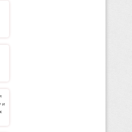
и
у и
к