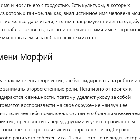
имя и носить его с гордостью. Есть культуры, в которых
из которых тайное, так как, зная истинное имя человека мо
евние же всегда считали, что имя напрямую влияет на судьбу
к корабль назовешь, так он и поплывет», имя имеет огромно
ье мы попытаемся разобрать какое именно.
 имени Морфий
м знаком очень творческие, любят лидировать на роботе и 
 не занимать второстепенные роли. Негативно относятся к
идираются к внешности, поэтому уделяют уходу за собой
стремятся воспроизвести на свое окружение наилучшее
нят. Если лев тебя помиловал, считай это большим везением
приятие, превозносить перед другими и учить правильным
 – они очень остры на язык и в споре слов не подбирают.
особо ранимого собеседника. Львы — это не те люди, котор