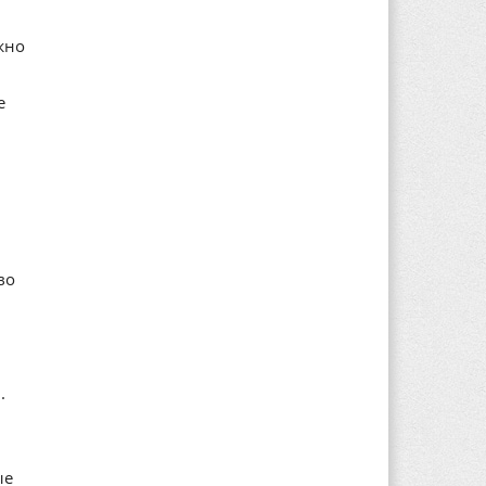
жно
е
во
.
ые