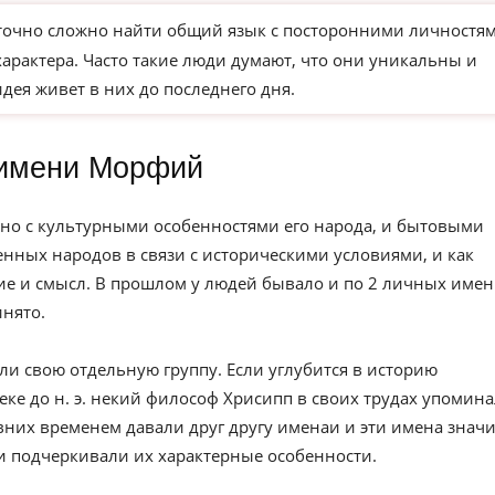
точно сложно найти общий язык с посторонними личностям
характера. Часто такие люди думают, что они уникальны и
идея живет в них до последнего дня.
имени Морфий
но с культурными особенностями его народа, и бытовыми
нных народов в связи с историческими условиями, и как
е и смысл. В прошлом у людей бывало и по 2 личных имен
инято.
ли свою отдельную группу. Если углубится в историю
веке до н. э. некий философ Хрисипп в своих трудах упомин
вних временем давали друг другу именаи и эти имена значи
и подчеркивали их характерные особенности.