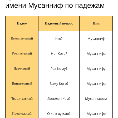
имени Мусанниф по падежам
Падеж
Падежный вопрос
Имя
Кто?
Мусанниф
Именительный
Нет Кого?
Мусаннифа
Родительный
Рад Кому?
Мусаннифу
Дательный
Вижу Кого?
Мусаннифа
Винительный
Доволен Кем?
Мусаннифом
Творительный
О ком думаю?
Мусаннифе
Предложный