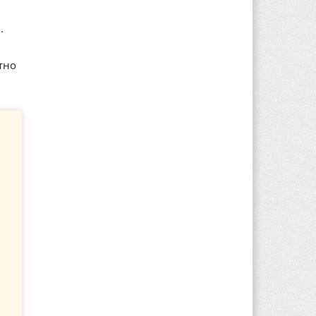
.
тно