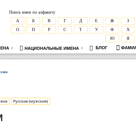
Поиск имен по алфавиту
А
Б
В
Г
Д
Е
Ж
З
О
П
Р
С
Т
У
Ф
Х
Ю
Я
БЛОГ
ФАМИ
ЕНА
НАЦИОНАЛЬНЫЕ ИМЕНА
ахим
мена
Русские (мужские)
м