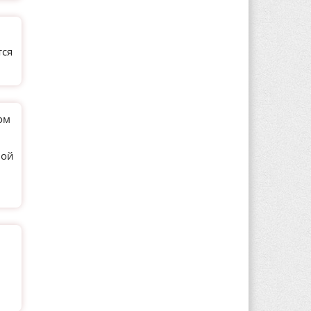
тся
ом
ной