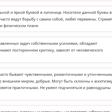
ьной и яркой буквой в латинице. Носители данной буквы в
часто ведут борьбу с самим собой, любят перемены. Стремя
и физическом плане.
тавленных задач собственными усилиями, обладают
имают постороннюю критику, зависят от человеческого
часто бывают чувственными, романтичными и утонченным
 с внешним миром, добрые. Могут быть склонны к аскетизм
новятся практичными. Не умеют подчиняться и равнодушны 
ужающим, скромны и застенчивы, не потерпят небрежного