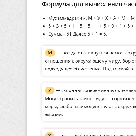
Формула для вычисления чис
Мухаммадрахим. М + У + Х + А + М + М +
5 + 3 + 5 + 1 + 5 + 5 + 1 + 5 + 9 + 1 + 5 + 
Сумма - 51 Далее 5 + 1 = 6.
— всегда откликнуться помочь окр
М
отношения к окружающему миру, борютс
подходящее объяснение. Под маской бл
— склонны сопереживать окружающ
У
Могут хранить тайны, идут на протяже
меры, слабо взаимодействуют с окруж
эмоции.
— данные личности достигают пос