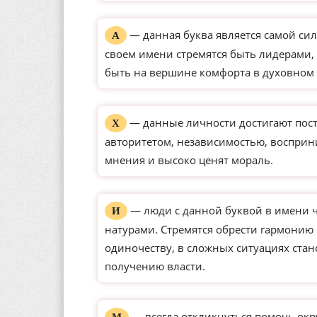
— данная буква является самой сил
А
своем имени стремятся быть лидерами, 
быть на вершине комфорта в духовном 
— данные личности достигают пос
Х
авторитетом, независимостью, восприн
мнения и высоко ценят мораль.
— люди с данной буквой в имени 
И
натурами. Стремятся обрести гармонию
одиночеству, в сложных ситуациях ста
получению власти.
— всегда откликнуться помочь окр