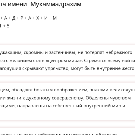
ла имени: Мухаммадрахим
 А + Д + Р + А + Х + И + М
1 + 5
ужающим, скромны и застенчивы, не потерпят небрежного
я с желанием стать «центром мира». Стремятся всему найт
агодушия скрывают упрямство, могут быть внутренне жесто
им, обладают богатым воображением, знаками великодуш
нии жизни к духовному совершенству. Обделены чувством
ающими, направлены на собственный внутренний мир и
тавленных задач собственными усилиями, обладают