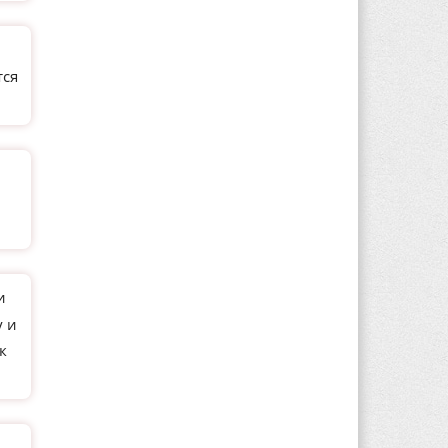
тся
и
у и
к