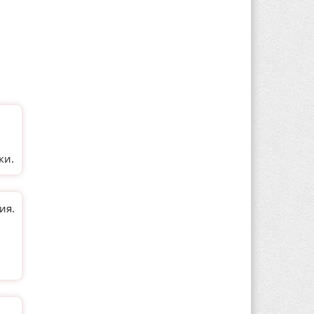
и
ки.
ия.