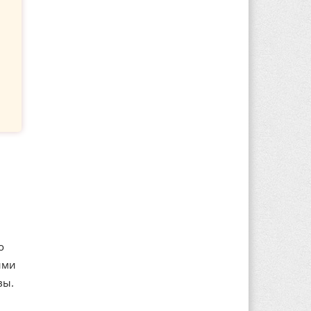
о
ими
вы.