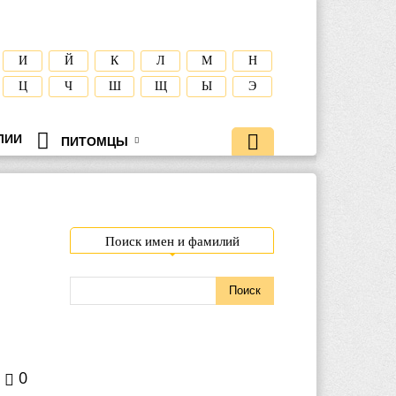
И
Й
К
Л
М
Н
Ц
Ч
Ш
Щ
Ы
Э
ЛИИ
ПИТОМЦЫ
Поиск имен и фамилий
0