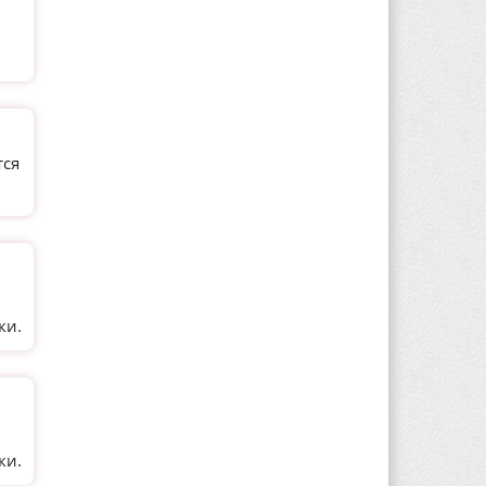
тся
и
ки.
и
ки.