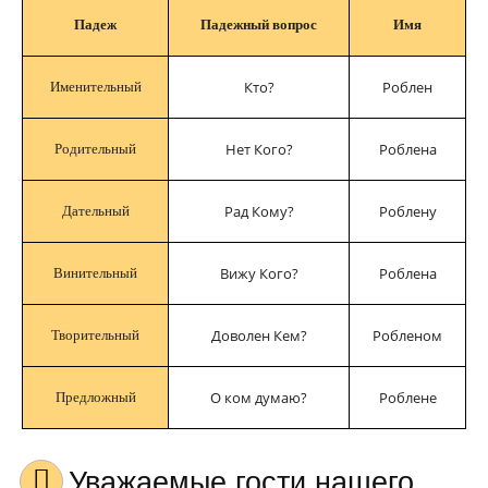
Падеж
Падежный вопрос
Имя
Кто?
Роблен
Именительный
Нет Кого?
Роблена
Родительный
Рад Кому?
Роблену
Дательный
Вижу Кого?
Роблена
Винительный
Доволен Кем?
Робленом
Творительный
О ком думаю?
Роблене
Предложный
Уважаемые гости нашего