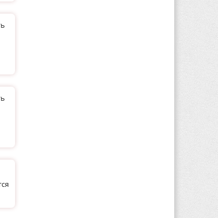
ть
ть
тся