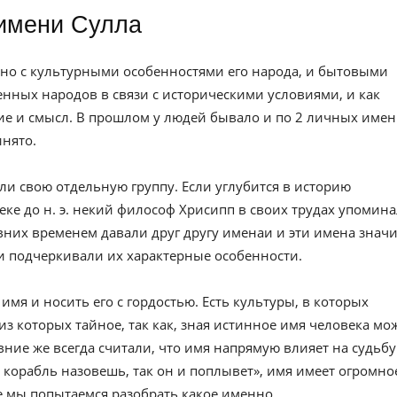
имени Сулла
но с культурными особенностями его народа, и бытовыми
нных народов в связи с историческими условиями, и как
е и смысл. В прошлом у людей бывало и по 2 личных имен
инято.
ли свою отдельную группу. Если углубится в историю
веке до н. э. некий философ Хрисипп в своих трудах упомин
вних временем давали друг другу именаи и эти имена значи
и подчеркивали их характерные особенности.
имя и носить его с гордостью. Есть культуры, в которых
из которых тайное, так как, зная истинное имя человека мо
евние же всегда считали, что имя напрямую влияет на судьбу
к корабль назовешь, так он и поплывет», имя имеет огромно
ье мы попытаемся разобрать какое именно.