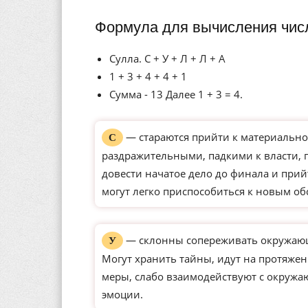
Формула для вычисления чис
Сулла. С + У + Л + Л + А
1 + 3 + 4 + 4 + 1
Сумма - 13 Далее 1 + 3 = 4.
— стараются прийти к материально
С
раздражительными, падкими к власти,
довести начатое дело до финала и прий
могут легко приспособиться к новым о
— склонны сопереживать окружающ
У
Могут хранить тайны, идут на протяже
меры, слабо взаимодействуют с окруж
эмоции.