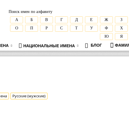
Поиск имен по алфавиту
А
Б
В
Г
Д
Е
Ж
З
О
П
Р
С
Т
У
Ф
Х
Ю
Я
БЛОГ
ФАМИ
ЕНА
НАЦИОНАЛЬНЫЕ ИМЕНА
мена
Русские (мужские)