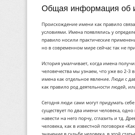
Общая информация об 
Происхождение имени как правило связа
условиями. Имена появлялись у определе
правило носили практические применени
но в современном мире сейчас так не пр
История умалчивает, когда имена получи
человечества мы узнаем, что уже во 2-3 
имена как отдельное явление. Люди с да
как правило род деятельности людей, ил
Сегодня люди сами могут придумать себе 
существует по два имени человека, одно 
навести на него порчу, сглазить и тд. Др
человека, как в известной поговорке «Ка
значение в судьбе человека, в этой стат