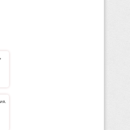
ь
ия.