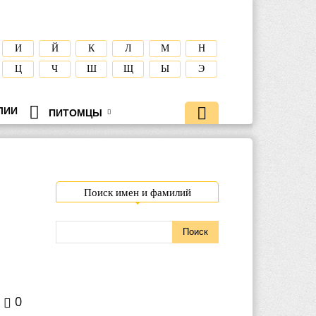
И
Й
К
Л
М
Н
Ц
Ч
Ш
Щ
Ы
Э
ЛИИ
ПИТОМЦЫ
Поиск имен и фамилий
0