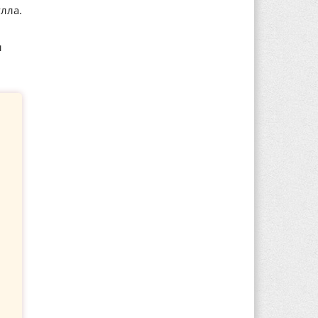
лла.
ы