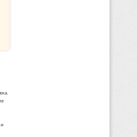
ека.
ие
 и