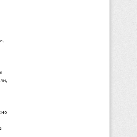
и,
ал
ли,
жно
е