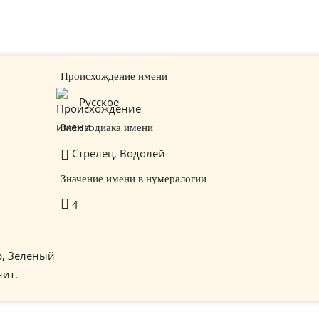
Происхождение имени
Русское
Знак зодиака имени
Стрелец, Водолей
Значение имени в нумералогии
4
р, Зеленый
нит.