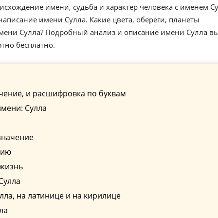
исхождение имени, судьба и характер человека с именем Су
аписание имени Сулла. Какие цвета, обереги, планеты
имени Сулла? Подробный анализ и описание имени Сулла в
ютно бесплатно.
чение, и расшифровка по буквам
мени: Сулла
значение
сию
 жизнь
Сулла
ла, на латинице и на кирилице
ла