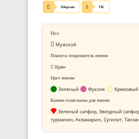
Telegram
VK
Пол
Мужской
Планета покровитель имени
Уран
Цвет имени
Зелёный
Фуксия
Кремовый
Камни-талисманы для имени
Зеленый сапфир, Звездный сапфи
турмалин, Аквамарин, Сугилит, Танза