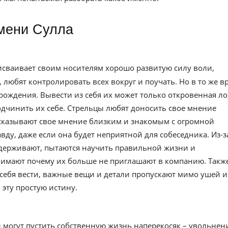
имени Сулла
рисваивает своим носителям хорошо развитую силу воли,
 любят контролировать всех вокруг и поучать. Но в то же в
ождения. Вывести из себя их может только откровенная л
одчинить их себе. Стрельцы любят доносить свое мнение
казывают свое мнение близким и знакомым с огромной
ду, даже если она будет неприятной для собеседника. Из-з
оддерживают, пытаются научить правильной жизни и
онимают почему их больше не приглашают в компанию. Такж
себя вести, важные вещи и детали пропускают мимо ушей и
 эту простую истину.
 могут пустить собственную жизнь наперекосяк – увольнени