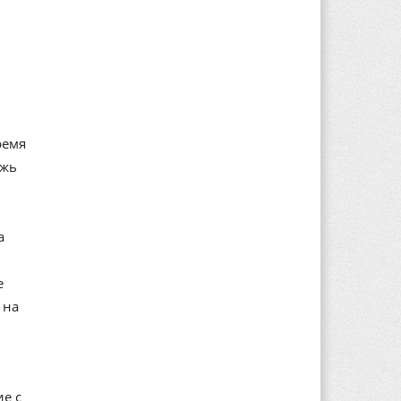
ремя
ожь
а
е
 на
е с