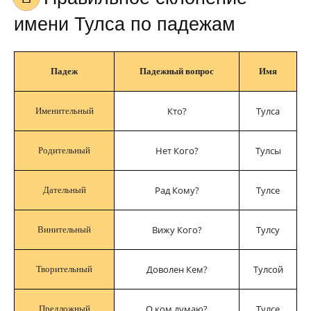
имени Тулса по падежам
Падеж
Падежный вопрос
Имя
Кто?
Тулса
Именительный
Нет Кого?
Тулсы
Родительный
Рад Кому?
Тулсе
Дательный
Вижу Кого?
Тулсу
Винительный
Доволен Кем?
Тулсой
Творительный
О ком думаю?
Тулсе
Предложный