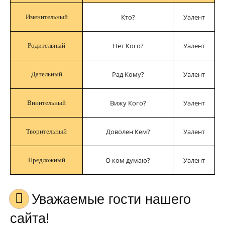
Кто?
Уалент
Именительный
Нет Кого?
Уалент
Родительный
Рад Кому?
Уалент
Дательный
Вижу Кого?
Уалент
Винительный
Доволен Кем?
Уалент
Творительный
О ком думаю?
Уалент
Предложный
Уважаемые гости нашего
сайта!