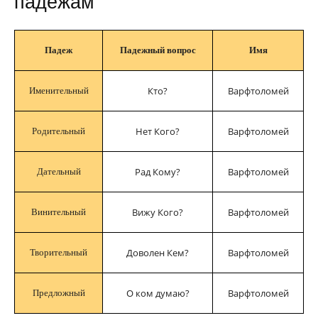
падежам
Падеж
Падежный вопрос
Имя
Кто?
Варфтоломей
Именительный
Нет Кого?
Варфтоломей
Родительный
Рад Кому?
Варфтоломей
Дательный
Вижу Кого?
Варфтоломей
Винительный
Доволен Кем?
Варфтоломей
Творительный
О ком думаю?
Варфтоломей
Предложный