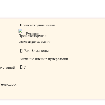
Происхождение имени
Русское
Знак зодиака имени
Рак, Близнецы
Значение имени в нумералогии
тистовый
7
 Гелиодор,