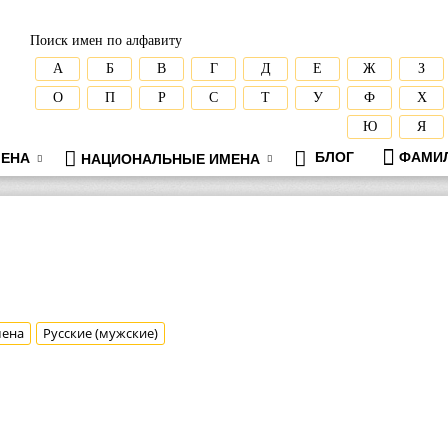
Поиск имен по алфавиту
А
Б
В
Г
Д
Е
Ж
З
О
П
Р
С
Т
У
Ф
Х
Ю
Я
БЛОГ
ФАМИ
ЕНА
НАЦИОНАЛЬНЫЕ ИМЕНА
мена
Русские (мужские)