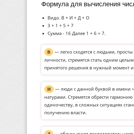
Формула для вычисления чис
Видо. В + И + Д + О
3 + 1 + 5 + 7
Сумма - 16 Далее 1 + 6 = 7.
— легко сходятся с людьми, просты 
В
личности, стремятся стать одним целым
принятого решения в нужный момент и
— люди с данной буквой в имени 
И
натурами. Стремятся обрести гармонию
одиночеству, в сложных ситуациях ста
получению власти.
— обдумывают последовательность 