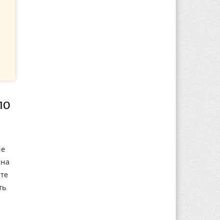
ие
 на
те
ть