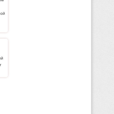
ной
ей
т