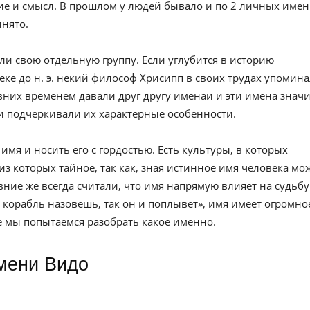
е и смысл. В прошлом у людей бывало и по 2 личных имен
инято.
ли свою отдельную группу. Если углубится в историю
веке до н. э. некий философ Хрисипп в своих трудах упомин
вних временем давали друг другу именаи и эти имена значи
и подчеркивали их характерные особенности.
имя и носить его с гордостью. Есть культуры, в которых
из которых тайное, так как, зная истинное имя человека мо
евние же всегда считали, что имя напрямую влияет на судьбу
к корабль назовешь, так он и поплывет», имя имеет огромно
ье мы попытаемся разобрать какое именно.
имени Видо