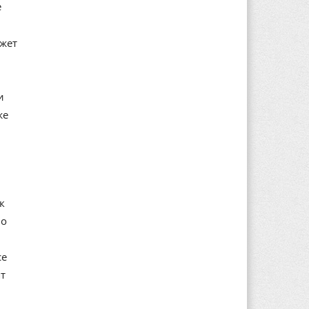
е
ажет
и
же
к
но
се
т