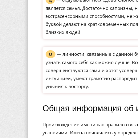
Д
является семья. Достаточно капризны, 
экстрасенсорными способностями, не ж
буквой делают на кратковременных по
близких людей.
— личности, связанные с данной б
О
узнать самого себя как можно лучше. Вс
совершенствуются сами и хотят усове
интуицией, умеют грамотно распорядит
уныния к восторгу.
Общая информация об 
Происхождение имени как правило связа
условиями. Имена появлялись у определе