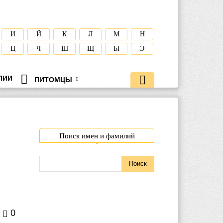
И
Й
К
Л
М
Н
Ц
Ч
Ш
Щ
Ы
Э
ЛИИ
ПИТОМЦЫ
Поиск имен и фамилий
0