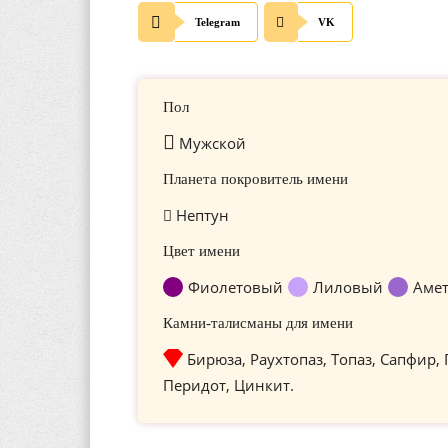
Telegram
VK
Пол
Мужской
Планета покровитель имени
Нептун
Цвет имени
Фиолетовый
Лиловый
Аме
Камни-талисманы для имени
Бирюза, Раухтопаз, Топаз, Сапфир,
Перидот, Цинкит.