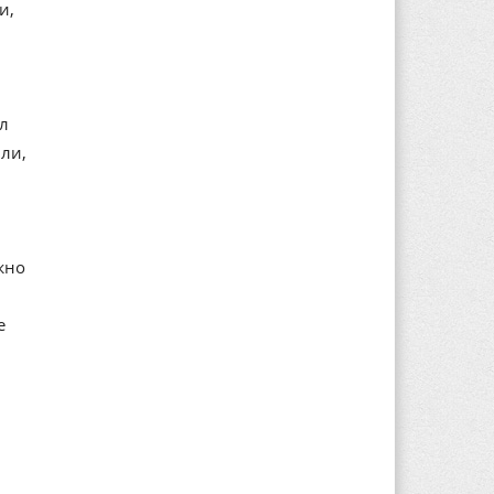
и,
ал
ли,
жно
е