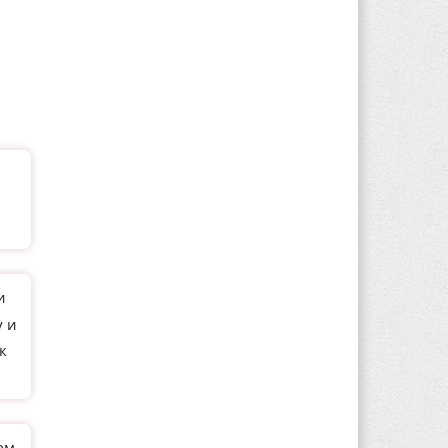
и
у и
к
ом