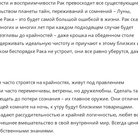
ности и восприимчивости Рак превосходит все существующи
ельством планеты тайн, переживаний и сомнений – Луны,
е Рака – это будет самой большой ошибкой в жизни. Рак ск
многих и многих лет при каждом подходящем случае будет
езгливы до крайностей – даже крошка на обеденном столе
держивать идеальную чистоту и приучают к этому близких 
м беспорядке Рака не устроит, они все равно уберутся, да
 часто строятся на крайностях, живут под правлением
они часто переменчивы, ветрены, но дружелюбны. Сделать та
ещать до потери сознания – их главное оружие. Они отлич
бщей комнате на ночь, к утру будут близкими товарищами.
адают рассудительностью и крайней логичностью, любят в
нешнее вмешательство в свой внутренний мир. Всегда ценя
собственными знаниями.