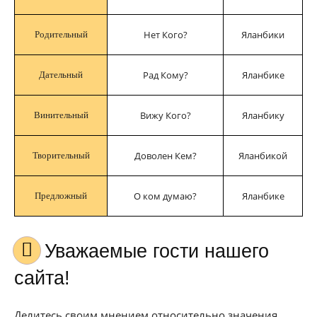
Нет Кого?
Яланбики
Родительный
Рад Кому?
Яланбике
Дательный
Вижу Кого?
Яланбику
Винительный
Доволен Кем?
Яланбикой
Творительный
О ком думаю?
Яланбике
Предложный
Уважаемые гости нашего
сайта!
Делитесь своим мнением относительно значения