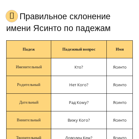
Правильное склонение
имени Ясинто по падежам
Падеж
Падежный вопрос
Имя
Кто?
Ясинто
Именительный
Нет Кого?
Ясинто
Родительный
Рад Кому?
Ясинто
Дательный
Вижу Кого?
Ясинто
Винительный
Доволен Кем?
Ясинто
Творительный